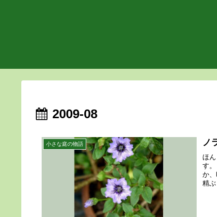
2009-08
ノ
小さな庭の物語
ほん
す。
か、
精ぶ