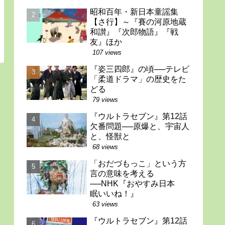
昭和百年・新日本童謡集
【さ行】～『賽の河原地蔵
和讃』『次郎物語』『戦
友』ほか
107 views
『姿三四郎』の頃──テレビ
「柔道ドラマ」の歴史をた
どる
79 views
『ウルトラセブン』第12話
欠番問題──原爆と、宇宙人
と、怪獣と
68 views
「おだづもっこ」という方
言の意味を考える
──NHK『おやすみ日本
眠いいね！』
63 views
『ウルトラセブン』第12話