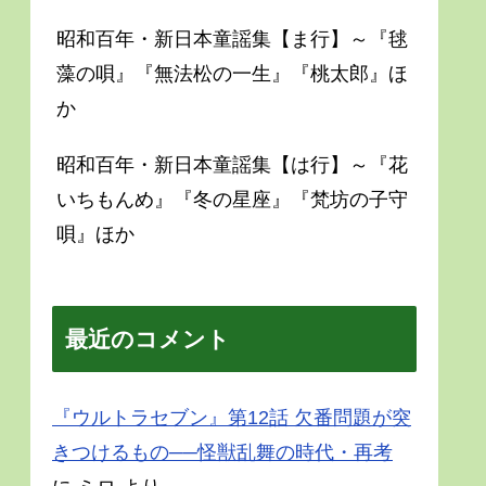
昭和百年・新日本童謡集【ま行】～『毬
藻の唄』『無法松の一生』『桃太郎』ほ
か
昭和百年・新日本童謡集【は行】～『花
いちもんめ』『冬の星座』『梵坊の子守
唄』ほか
最近のコメント
『ウルトラセブン』第12話 欠番問題が突
きつけるもの──怪獣乱舞の時代・再考