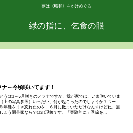
夢は《昭和》をかけめぐる
緑の指に、乞食の眼
ラナ～今頃咲いてます！
とうは3～5月咲きのノラナですが、我が家では、いま咲いていま
（上の写真参照）いったい、何が起こったのでしょうか？つー
昨年種をまき忘れたのを、６月に撒まいただけなんすけどね。無
しょう園芸家ならではの現象です。「実験的に」季節を...