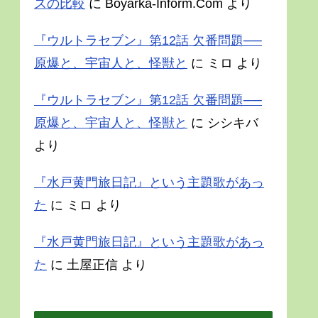
スの比較
に
Boyarka-Inform.Com
より
『ウルトラセブン』第12話 欠番問題──
原爆と、宇宙人と、怪獣と
に
ミロ
より
『ウルトラセブン』第12話 欠番問題──
原爆と、宇宙人と、怪獣と
に
シシキバ
より
『水戸黄門旅日記』という主題歌があっ
た
に
ミロ
より
『水戸黄門旅日記』という主題歌があっ
た
に
土屋正信
より