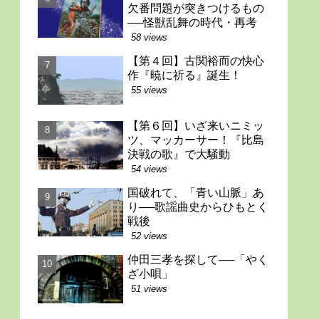
欠番問題が突きつけるもの
──怪獣乱舞の時代・再考
58 views
【第４回】古関裕而の快心
作『暁に祈る』誕生！
55 views
【第６回】いざ来いニミッ
ツ、マッカーサー！『比島
決戦の歌』で大騒動
54 views
国破れて、「青い山脈」あ
り──歌謡曲史からひもとく
戦後
52 views
仲田三孝を探して──「やく
ざ小唄」
51 views