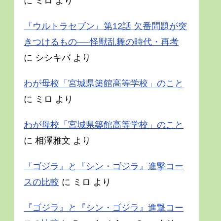
に
ミロ
より
『ウルトラセブン』第12話 欠番問題が突
きつけるもの──怪獣乱舞の時代・再考
に
シシキバ
より
わが母校「宮城県築館高等学校」のこと
に
ミロ
より
わが母校「宮城県築館高等学校」のこと
に
相澤雅文
より
『ゴジラ』と『シン・ゴジラ』進撃コー
スの比較
に
ミロ
より
『ゴジラ』と『シン・ゴジラ』進撃コー