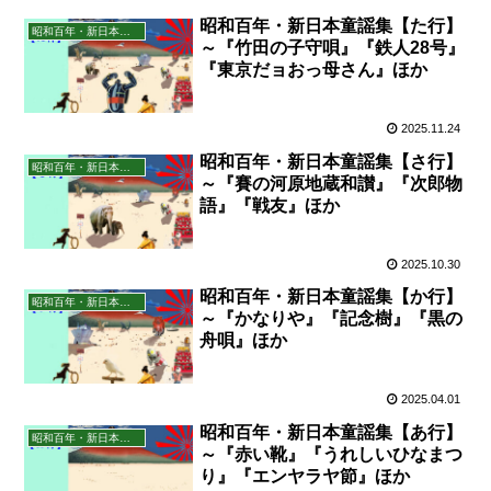
昭和百年・新日本童謡集【た行】
昭和百年・新日本童謡集
～『竹田の子守唄』『鉄人28号』
『東京だョおっ母さん』ほか
2025.11.24
昭和百年・新日本童謡集【さ行】
昭和百年・新日本童謡集
～『賽の河原地蔵和讃』『次郎物
語』『戦友』ほか
2025.10.30
昭和百年・新日本童謡集【か行】
昭和百年・新日本童謡集
～『かなりや』『記念樹』『黒の
舟唄』ほか
2025.04.01
昭和百年・新日本童謡集【あ行】
昭和百年・新日本童謡集
～『赤い靴』『うれしいひなまつ
り』『エンヤラヤ節』ほか