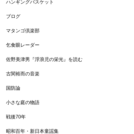
ハンギングバスケット
ブログ
マタンゴ倶楽部
乞食眼レーダー
佐野美津男『浮浪児の栄光』を読む
古関裕而の音楽
国防論
小さな庭の物語
戦後70年
昭和百年・新日本童謡集