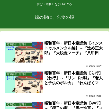
夢は《昭和》をかけめぐる
緑の指に、乞食の眼
昭和百年・新日本童謡集【インス
昭和百年・新日本童謡集
トゥルメンタル編】～『進め正太
郎』『大脱走マーチ』『八甲田
山』ほか【完結】
2026.03.28
昭和百年・新日本童謡集【ら行】
昭和百年・新日本童謡集
【わ行】～『リンゴの唄』『老人
と子供のポルカ』『わんぱくマー
チ』ほか
2026.03.03
昭和百年・新日本童謡集【や行】
昭和百年・新日本童謡集
～『椰子の実』『雪の進軍』『ヨ