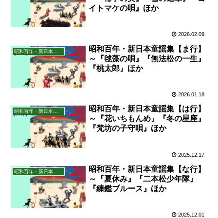
イトマケの唄』ほか
2026.02.09
昭和百年・新日本童謡集【ま行】
昭和百年・新日本童謡集
～『毬藻の唄』『無法松の一生』
『桃太郎』ほか
2026.01.18
昭和百年・新日本童謡集【は行】
昭和百年・新日本童謡集
～『花いちもんめ』『冬の星座』
『梵坊の子守唄』ほか
2025.12.17
昭和百年・新日本童謡集【な行】
昭和百年・新日本童謡集
～『夏休み』『二本松少年隊』
『練鑑ブルース』ほか
2025.12.01