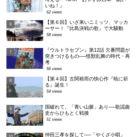
いね！』
62 views
【第６回】いざ来いニミッツ、マッカ
ーサー！『比島決戦の歌』で大騒動
58 views
『ウルトラセブン』第12話 欠番問題が
突きつけるもの──怪獣乱舞の時代・再
考
56 views
【第４回】古関裕而の快心作『暁に祈
る』誕生！
54 views
国破れて、「青い山脈」あり──歌謡曲
史からひもとく戦後
51 views
仲田三孝を探して──「やくざ小唄」