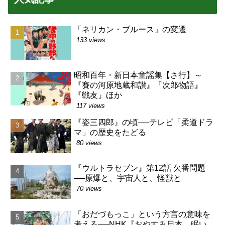
「ネリカン・ブルース」の変遷
133 views
昭和百年・新日本童謡集【さ行】～
『賽の河原地蔵和讃』『次郎物語』
『戦友』ほか
117 views
『姿三四郎』の頃──テレビ「柔道ドラ
マ」の歴史をたどる
80 views
『ウルトラセブン』第12話 欠番問題
──原爆と、宇宙人と、怪獣と
70 views
「おだづもっこ」という方言の意味を
考える──NHK『おやすみ日本 眠い