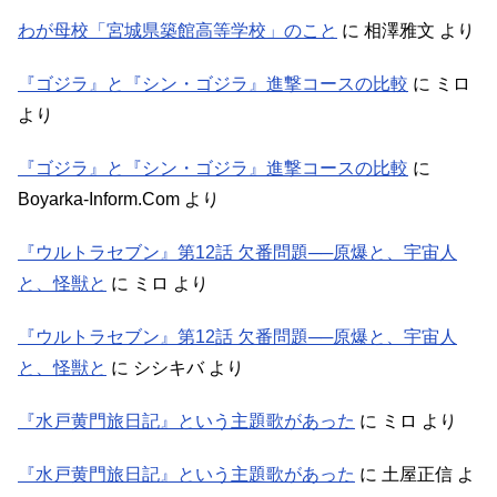
わが母校「宮城県築館高等学校」のこと
に
相澤雅文
より
『ゴジラ』と『シン・ゴジラ』進撃コースの比較
に
ミロ
より
『ゴジラ』と『シン・ゴジラ』進撃コースの比較
に
Boyarka-Inform.Com
より
『ウルトラセブン』第12話 欠番問題──原爆と、宇宙人
と、怪獣と
に
ミロ
より
『ウルトラセブン』第12話 欠番問題──原爆と、宇宙人
と、怪獣と
に
シシキバ
より
『水戸黄門旅日記』という主題歌があった
に
ミロ
より
『水戸黄門旅日記』という主題歌があった
に
土屋正信
よ