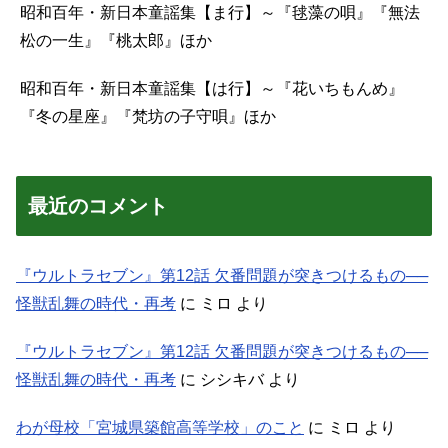
昭和百年・新日本童謡集【ま行】～『毬藻の唄』『無法
松の一生』『桃太郎』ほか
昭和百年・新日本童謡集【は行】～『花いちもんめ』
『冬の星座』『梵坊の子守唄』ほか
最近のコメント
『ウルトラセブン』第12話 欠番問題が突きつけるもの──
怪獣乱舞の時代・再考
に
ミロ
より
『ウルトラセブン』第12話 欠番問題が突きつけるもの──
怪獣乱舞の時代・再考
に
シシキバ
より
わが母校「宮城県築館高等学校」のこと
に
ミロ
より