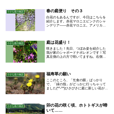
す。昨年は咲かず、管理が悪かったかな
と思っていたんですが、ようやく今年に
なって咲きました。特別、手...
春の庭便り その３
小さな庭の物語
白花のもあるんですが、今日はこちらを
紹介します。赤花マロニエピンクのシャ
ンデリア――赤花マロニエ。アメリカ・
トチノキの赤花種を、赤花マロニエと呼
んでいるようです。マロニエは、西洋ト
チノキのフランス名です。花はマロニエ
シャンゼリゼ 赤い風...
庭は花盛り！
小さな庭の物語
咲きました！先日、つぼみ姿を紹介した
我が家のシャポードナポレオンです！写
真左側の上の方で咲いてますね。右側に
見えている、下を向いて咲いている青い
花は、カンパニュラ・サラストロです。
ホタルブクロの園芸品種です。山取りの
ホタルブクロも植えていま...
福寿草の願い
小さな庭の物語
ここのところ、「乞食の眼」ばっかり
で、「緑の指」がどっかに行っちゃって
ました(*^-^*)ひさびさに庭に新しい花が咲
いたので、紹介しますね。春を感じさせ
るような陽だまりの中に、メタリックな
光沢を持つ福寿草の黄金色の花です。園
芸店などにはお正...
卯の花の咲く頃、ホトトギスが啼
小さな庭の物語
いて……