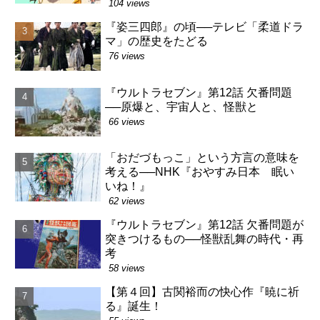
104 views
『姿三四郎』の頃──テレビ「柔道ドラ
マ」の歴史をたどる
76 views
『ウルトラセブン』第12話 欠番問題
──原爆と、宇宙人と、怪獣と
66 views
「おだづもっこ」という方言の意味を
考える──NHK『おやすみ日本 眠い
いね！』
62 views
『ウルトラセブン』第12話 欠番問題が
突きつけるもの──怪獣乱舞の時代・再
考
58 views
【第４回】古関裕而の快心作『暁に祈
る』誕生！