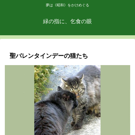
夢は《昭和》をかけめぐる
緑の指に、乞食の眼
聖バレンタインデーの猫たち