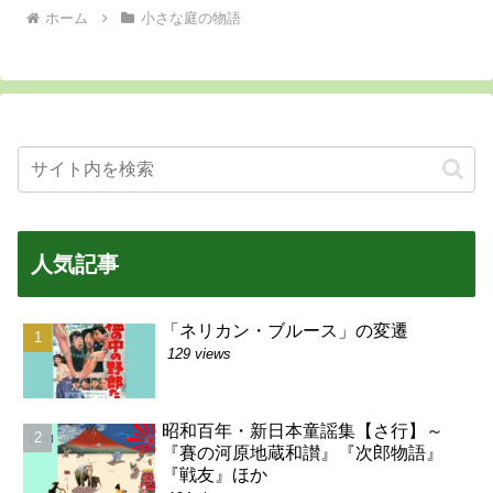
ホーム
小さな庭の物語
人気記事
「ネリカン・ブルース」の変遷
129 views
昭和百年・新日本童謡集【さ行】～
『賽の河原地蔵和讃』『次郎物語』
『戦友』ほか