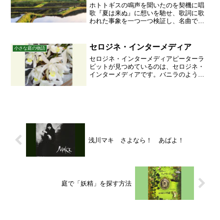
ホトトギスの鳴声を聞いたのを契機に唱
歌『夏は来ぬ』に想いを馳せ、歌詞に歌
われた事象を一つ一つ検証し、名曲であ
ることを確認する一編。
セロジネ・インターメディア
小さな庭の物語
セロジネ・インターメディアピーターラ
ビットが見つめているのは、セロジネ・
インターメディアです。バニラのような
甘っとろい香りを放ちます。昨年購入し
たばかりなので、まだ小さいです。あま
り、肥料もやった記憶がないし…こんな
無精な園芸家の下でよくぞ...
浅川マキ さよなら！ あばよ！
庭で「妖精」を探す方法