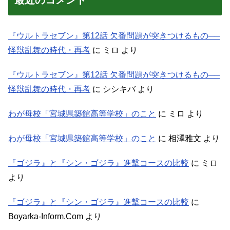
『ウルトラセブン』第12話 欠番問題が突きつけるもの──
怪獣乱舞の時代・再考
に
ミロ
より
『ウルトラセブン』第12話 欠番問題が突きつけるもの──
怪獣乱舞の時代・再考
に
シシキバ
より
わが母校「宮城県築館高等学校」のこと
に
ミロ
より
わが母校「宮城県築館高等学校」のこと
に
相澤雅文
より
『ゴジラ』と『シン・ゴジラ』進撃コースの比較
に
ミロ
より
『ゴジラ』と『シン・ゴジラ』進撃コースの比較
に
Boyarka-Inform.Com
より