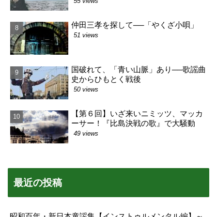
55 views
仲田三孝を探して──「やくざ小唄」
51 views
国破れて、「青い山脈」あり──歌謡曲
史からひもとく戦後
50 views
【第６回】いざ来いニミッツ、マッカ
ーサー！『比島決戦の歌』で大騒動
49 views
最近の投稿
昭和百年・新日本童謡集【インストゥルメンタル編】～