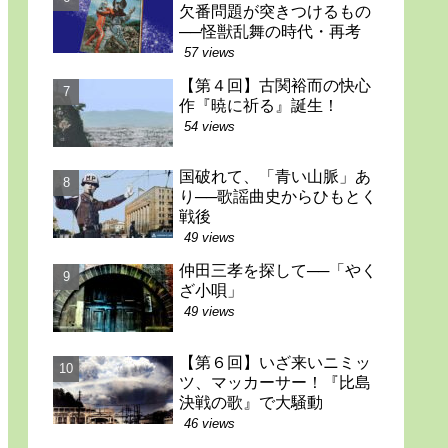
欠番問題が突きつけるもの
──怪獣乱舞の時代・再考
57 views
【第４回】古関裕而の快心
作『暁に祈る』誕生！
54 views
国破れて、「青い山脈」あ
り──歌謡曲史からひもとく
戦後
49 views
仲田三孝を探して──「やく
ざ小唄」
49 views
【第６回】いざ来いニミッ
ツ、マッカーサー！『比島
決戦の歌』で大騒動
46 views