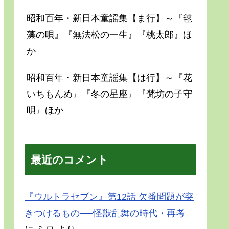
昭和百年・新日本童謡集【ま行】～『毬
藻の唄』『無法松の一生』『桃太郎』ほ
か
昭和百年・新日本童謡集【は行】～『花
いちもんめ』『冬の星座』『梵坊の子守
唄』ほか
最近のコメント
『ウルトラセブン』第12話 欠番問題が突
きつけるもの──怪獣乱舞の時代・再考