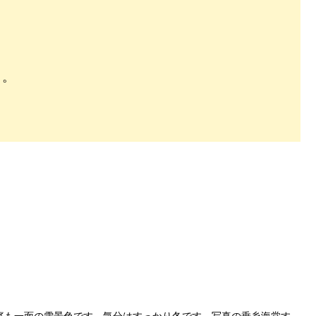
よ。
庭も一面の雪景色です。気分はすっかり冬です。写真の垂糸海棠す