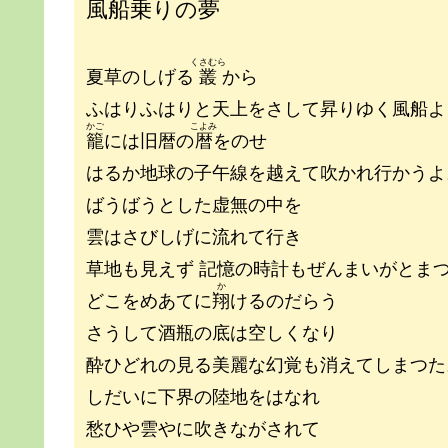
風船乗りの夢
くさむら
夏草のしげる
叢
から
ふはりふはりと天上をさして昇りゆく風船よ
かご
こよみ
籠
には旧暦の
暦
をのせ
はるか地球の子午線を越えて吹かれ行かうよ
ばうばうとした虚無の中を
雲はさびしげに流れて行き
草地も見えず 記憶の時計もぜんまいがとま
か
どこをめあてに
翔
けるのだらう
さうして酒瓶の底は空しくなり
酔ひどれの見る美麗な幻覚も消えてしまつた
しだいに下界の陸地をはなれ
愁ひや雲やに吹きながされて