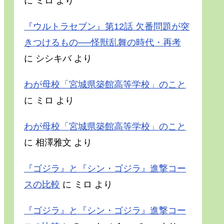
に
ミロ
より
『ウルトラセブン』第12話 欠番問題が突
きつけるもの──怪獣乱舞の時代・再考
に
シシキバ
より
わが母校「宮城県築館高等学校」のこと
に
ミロ
より
わが母校「宮城県築館高等学校」のこと
に
相澤雅文
より
『ゴジラ』と『シン・ゴジラ』進撃コー
スの比較
に
ミロ
より
『ゴジラ』と『シン・ゴジラ』進撃コー