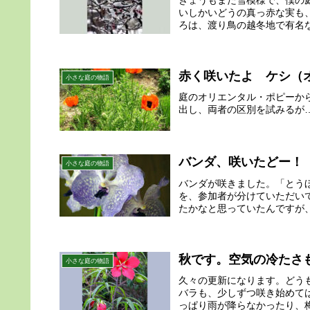
いしかいどうの真っ赤な実も
ろは、渡り鳥の越冬地で有名な
赤く咲いたよ ケシ（
小さな庭の物語
庭のオリエンタル・ポピーか
出し、両者の区別を試みるが
バンダ、咲いたどー！
小さな庭の物語
バンダが咲きました。「とう
を、参加者が分けていただい
たかなと思っていたんですが、
秋です。空気の冷たさ
小さな庭の物語
久々の更新になります。どう
バラも、少しずつ咲き始めて
っぱり雨が降らなかったり、梅