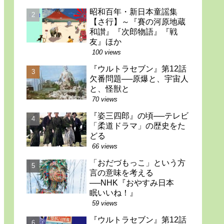
昭和百年・新日本童謡集
【さ行】～『賽の河原地蔵
和讃』『次郎物語』『戦
友』ほか
100 views
『ウルトラセブン』第12話
欠番問題──原爆と、宇宙人
と、怪獣と
70 views
『姿三四郎』の頃──テレビ
「柔道ドラマ」の歴史をた
どる
66 views
「おだづもっこ」という方
言の意味を考える
──NHK『おやすみ日本
眠いいね！』
59 views
『ウルトラセブン』第12話