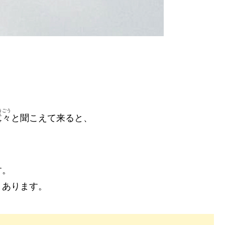
うごう
囂々
と聞こえて来ると、
す。
くあります。