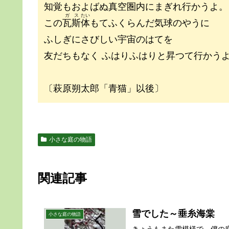
知覚もおよばぬ真空圏内にまぎれ行かうよ。
ガス
たい
この
瓦斯
体
もてふくらんだ気球のやうに
ふしぎにさびしい宇宙のはてを
友だちもなく ふはりふはりと昇つて行かう
〔萩原朔太郎「青猫」以後〕
小さな庭の物語
関連記事
雪でした～垂糸海棠
小さな庭の物語
きょうもまた雪模様で、僕の