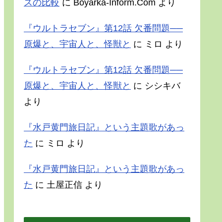
スの比較
に
Boyarka-Inform.Com
より
『ウルトラセブン』第12話 欠番問題──
原爆と、宇宙人と、怪獣と
に
ミロ
より
『ウルトラセブン』第12話 欠番問題──
原爆と、宇宙人と、怪獣と
に
シシキバ
より
『水戸黄門旅日記』という主題歌があっ
た
に
ミロ
より
『水戸黄門旅日記』という主題歌があっ
た
に
土屋正信
より