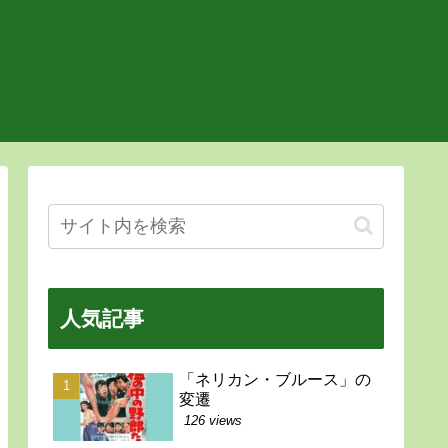
人気記事
「ネリカン・ブルース」の
変遷
126 views