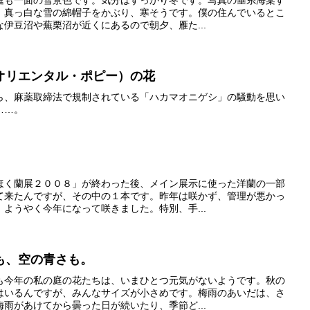
、真っ白な雪の綿帽子をかぶり、寒そうです。僕の住んでいるとこ
伊豆沼や蕪栗沼が近くにあるので朝夕、雁た...
オリエンタル・ポピー）の花
ら、麻薬取締法で規制されている「ハカマオニゲシ」の騒動を思い
……。
ほく蘭展２００８」が終わった後、メイン展示に使った洋蘭の一部
て来たんですが、その中の１本です。昨年は咲かず、管理が悪かっ
ようやく今年になって咲きました。特別、手...
も、空の青さも。
も今年の私の庭の花たちは、いまひとつ元気がないようです。秋の
はいるんですが、みんなサイズが小さめです。梅雨のあいだは、さ
雨があけてから曇った日が続いたり、季節ど...