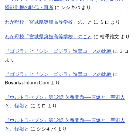
怪獣乱舞の時代・再考
に
シシキバ
より
わが母校「宮城県築館高等学校」のこと
に
ミロ
より
わが母校「宮城県築館高等学校」のこと
に
相澤雅文
より
『ゴジラ』と『シン・ゴジラ』進撃コースの比較
に
ミロ
より
『ゴジラ』と『シン・ゴジラ』進撃コースの比較
に
Boyarka-Inform.Com
より
『ウルトラセブン』第12話 欠番問題──原爆と、宇宙人
と、怪獣と
に
ミロ
より
『ウルトラセブン』第12話 欠番問題──原爆と、宇宙人
と、怪獣と
に
シシキバ
より