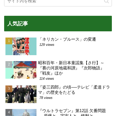
人気記事
「ネリカン・ブルース」の変遷
129 views
昭和百年・新日本童謡集【さ行】～
『賽の河原地蔵和讃』『次郎物語』
『戦友』ほか
114 views
『姿三四郎』の頃──テレビ「柔道ドラ
マ」の歴史をたどる
78 views
『ウルトラセブン』第12話 欠番問題
──原爆と、宇宙人と、怪獣と