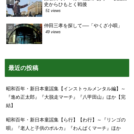
史からひもとく戦後
51 views
仲田三孝を探して──「やくざ小唄」
49 views
最近の投稿
昭和百年・新日本童謡集【インストゥルメンタル編】～
『進め正太郎』『大脱走マーチ』『八甲田山』ほか【完
結】
昭和百年・新日本童謡集【ら行】【わ行】～『リンゴの
唄』『老人と子供のポルカ』『わんぱくマーチ』ほか