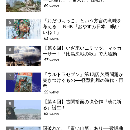
69 views
「おだづもっこ」という方言の意味を
考える──NHK『おやすみ日本 眠い
いね！』
61 views
【第６回】いざ来いニミッツ、マッカ
ーサー！『比島決戦の歌』で大騒動
57 views
『ウルトラセブン』第12話 欠番問題が
突きつけるもの──怪獣乱舞の時代・再
考
55 views
【第４回】古関裕而の快心作『暁に祈
る』誕生！
53 views
国破れて、「青い山脈」あり──歌謡曲