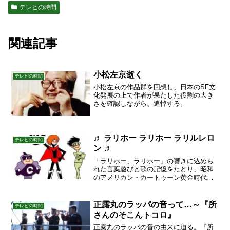
テレビの時間
関連記事
小松左京逝く
テレビの時間
小松左京の作品群を回想し、日本のSF文
化発展の上で作者が果たした役割の大き
さを確認しながら、追悼する。
♬ ラリホー ラリホー ラリルレロ
テレビの時間
ン ♬
「ラリホー、ラリホー」の響きに込めら
れた言葉遊びと歌の記憶をたどり、昭和
のアメリカン・カートゥーン黄金時代を
軽やかに味わう一篇。
正露丸のラッパの音って…～『所
テレビの時間
さんのそこんトコロ』
正露丸のラッパの音の由来に迫る。『所