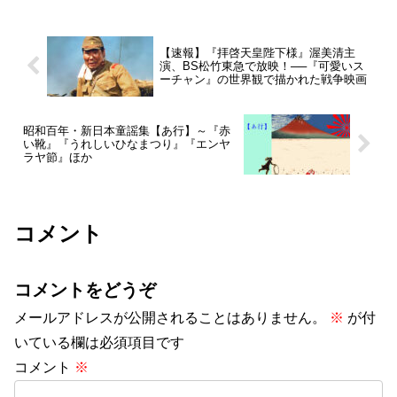
ちゃったんだよねえ！これ...
【速報】『拝啓天皇陛下様』渥美清主
演、BS松竹東急で放映！──『可愛いス
ーチャン』の世界観で描かれた戦争映画
昭和百年・新日本童謡集【あ行】～『赤
い靴』『うれしいひなまつり』『エンヤ
ラヤ節』ほか
コメント
コメントをどうぞ
メールアドレスが公開されることはありません。
※
が付
いている欄は必須項目です
コメント
※