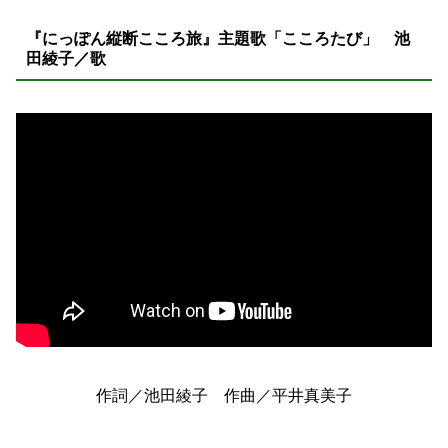
『にっぽん縦断こころ旅』主題歌「こころたび」
池
田綾子／歌
作詞／池田綾子 作曲／平井真美子