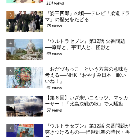
114 views
『姿三四郎』の頃──テレビ「柔道ドラ
マ」の歴史をたどる
78 views
『ウルトラセブン』第12話 欠番問題
──原爆と、宇宙人と、怪獣と
69 views
「おだづもっこ」という方言の意味を
考える──NHK『おやすみ日本 眠い
いね！』
61 views
【第６回】いざ来いニミッツ、マッカ
ーサー！『比島決戦の歌』で大騒動
57 views
『ウルトラセブン』第12話 欠番問題が
突きつけるもの──怪獣乱舞の時代・再