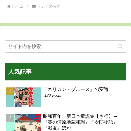
ホーム
テレビの時間
人気記事
「ネリカン・ブルース」の変遷
129 views
昭和百年・新日本童謡集【さ行】～
『賽の河原地蔵和讃』『次郎物語』
『戦友』ほか