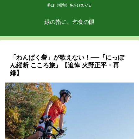
夢は《昭和》をかけめぐる
緑の指に、乞食の眼
「わんぱく砦」が歌えない！──『にっぽ
ん縦断 こころ旅』【追悼 火野正平・再
録】