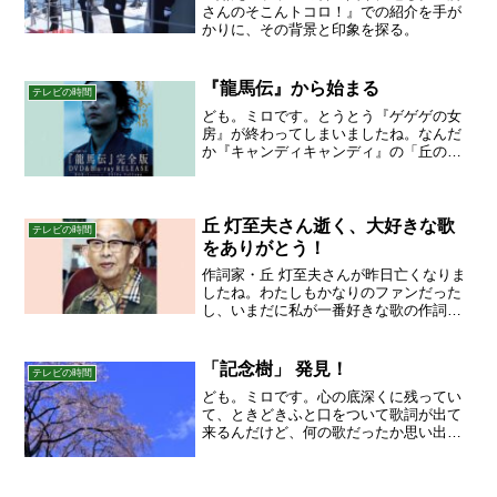
さんのそこんトコロ！』での紹介を手が
かりに、その背景と印象を探る。
『龍馬伝』から始まる
テレビの時間
ども。ミロです。とうとう『ゲゲゲの女
房』が終わってしまいましたね。なんだ
か『キャンディキャンディ』の「丘の上
の王子様」を思わせるような終わり方
で、わたしはちょっぴり不満でした。
（笑）「水木しげるはアルバートさん
か！」と突っ込みを入れたくなり...
丘 灯至夫さん逝く、大好きな歌
テレビの時間
をありがとう！
作詞家・丘 灯至夫さんが昨日亡くなりま
したね。わたしもかなりのファンだった
し、いまだに私が一番好きな歌の作詞者
が丘 灯至夫さんなので、９２歳までごく
ろうさまでしたというのが自然な気持ち
です。舟木一夫『高校三年生』『修学旅
「記念樹」 発見！
テレビの時間
行』、中学の修学旅行...
ども。ミロです。心の底深くに残ってい
て、ときどきふと口をついて歌詞が出て
来るんだけど、何の歌だったか思い出せ
ない、ということがあります。なんかの
テレビドラマの主題歌だったような気は
するんだが…そんなひとつを偶然見つけ