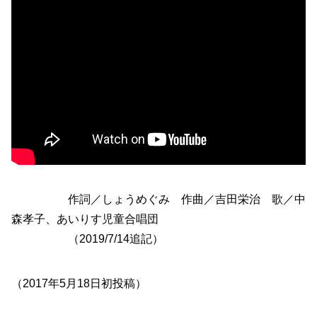
作詞／しょうめぐみ 作曲／吉田栄治 歌／中
森孝子、あいりす児童合唱団
（2019/7/14追記）
（2017年5月18日初投稿）