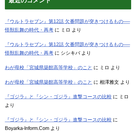
最近のコメント
『ウルトラセブン』第12話 欠番問題が突きつけるもの──
怪獣乱舞の時代・再考
に
ミロ
より
『ウルトラセブン』第12話 欠番問題が突きつけるもの──
怪獣乱舞の時代・再考
に
シシキバ
より
わが母校「宮城県築館高等学校」のこと
に
ミロ
より
わが母校「宮城県築館高等学校」のこと
に
相澤雅文
より
『ゴジラ』と『シン・ゴジラ』進撃コースの比較
に
ミロ
より
『ゴジラ』と『シン・ゴジラ』進撃コースの比較
に
Boyarka-Inform.Com
より