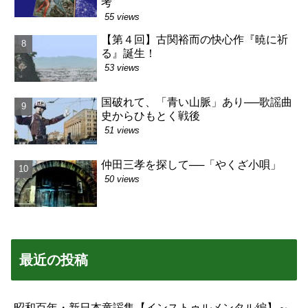
考
55 views
【第４回】古関裕而の快心作『暁に祈
る』誕生！
53 views
国破れて、「青い山脈」あり──歌謡曲
史からひもとく戦後
51 views
仲田三孝を探して──「やくざ小唄」
50 views
最近の投稿
昭和百年・新日本童謡集【インストゥルメンタル編】～