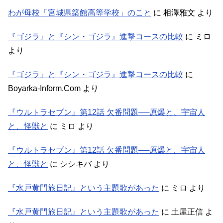
わが母校「宮城県築館高等学校」のこと
に
相澤雅文
より
『ゴジラ』と『シン・ゴジラ』進撃コースの比較
に
ミロ
より
『ゴジラ』と『シン・ゴジラ』進撃コースの比較
に
Boyarka-Inform.Com
より
『ウルトラセブン』第12話 欠番問題──原爆と、宇宙人
と、怪獣と
に
ミロ
より
『ウルトラセブン』第12話 欠番問題──原爆と、宇宙人
と、怪獣と
に
シシキバ
より
『水戸黄門旅日記』という主題歌があった
に
ミロ
より
『水戸黄門旅日記』という主題歌があった
に
土屋正信
よ