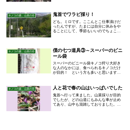
青紫色が独特の透明感を感じさせます。
こちらは、白花種。同じ斜面に咲いてい
ました。大樹の枝々に、な...
鬼首でワラビ採り！
キノコの森、山菜の谷
ども。ミロです。ここんとこ仕事漬けだ
ったんですが、たまには自分に休みをや
ることにして、季節もいいのでちょこっ
とワラビ採りに行って来ました。もちろ
ん、場所はいつもの宮城県大崎市鬼首お
にこうべです。正面に見える残雪を被っ
た山は禿かむろ岳だけ。も...
僕の七つ道具③～スーパーのビニ
キノコの森、山菜の谷
ール袋
スーパーのビニール袋キノコ狩り大好き
な人のなかには、食べられるキノコだけ
が目的！ という方も多いと思います。
僕も、ターゲットは食べられるキノコが
中心です。でも時々、食べられるかどう
か判らないのに出会ったりします。そん
人と花で春の山はいっぱいでした
キノコの森、山菜の谷
なヤツに出会った時、捨て...
鬼首へ行って来ました。山菜採りが目的
でしたが、どの山道にもみんな車が止め
てあり、山中も混雑しておりました。
（笑）山菜採りの人ごみを逃れて、奥へ
奥へ行くうちに、季節がひと月ほど逆戻
りしてしまったようです。まだ若いバッ
ケを見つけました。ばっけワ...