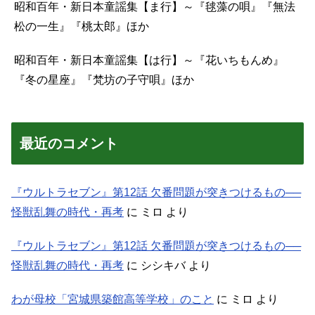
昭和百年・新日本童謡集【ま行】～『毬藻の唄』『無法
松の一生』『桃太郎』ほか
昭和百年・新日本童謡集【は行】～『花いちもんめ』
『冬の星座』『梵坊の子守唄』ほか
最近のコメント
『ウルトラセブン』第12話 欠番問題が突きつけるもの──
怪獣乱舞の時代・再考
に
ミロ
より
『ウルトラセブン』第12話 欠番問題が突きつけるもの──
怪獣乱舞の時代・再考
に
シシキバ
より
わが母校「宮城県築館高等学校」のこと
に
ミロ
より