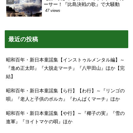
ーサー！『比島決戦の歌』で大騒動
47 views
最近の投稿
昭和百年・新日本童謡集【インストゥルメンタル編】～
『進め正太郎』『大脱走マーチ』『八甲田山』ほか【完
結】
昭和百年・新日本童謡集【ら行】【わ行】～『リンゴの
唄』『老人と子供のポルカ』『わんぱくマーチ』ほか
昭和百年・新日本童謡集【や行】～『椰子の実』『雪の
進軍』『ヨイトマケの唄』ほか