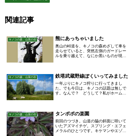
関連記事
熊にあっちゃいました
キノコの森、山菜の谷
奥山の峠道を、キノコの森めざして車を
走らせていると、突然左側のガードレー
ルを乗り越えて、なにか黒いものが現れ
た。ん？何？ ──げええええええっ！熊だ
ああああっ！車を急停止させ、すぐに助
手席のデジカメに手を伸ばした。熊は、
こちらを振り返り、ち...
鉄塔武蔵野線ぽくいってみました
キノコの森、山菜の谷
一年ぶりにキノコ狩りに行ってきまし
た。でも今日は、キノコの話題は無しで
す。なんで？ どうして？私がホームグ
ランドにしている花山～鬼首おにこうべ
地区は、今年6月に起きた「岩手・宮城内
陸地震」の影響で、がけ崩れの恐れがあ
るということで、アクセス...
タンポポの楽園
キノコの森、山菜の谷
前回のつづき。山道の脇の斜面に咲いて
いたアズマイチゲ。スプリング・エフェ
メラルのひとつです。キケマンやエゾエ
ンゴサクと一緒に咲いていました。淡い