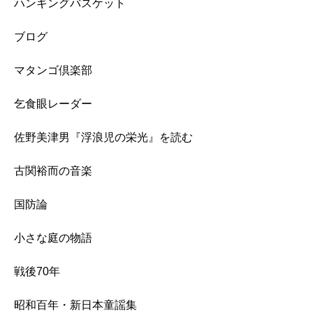
ハンギングバスケット
ブログ
マタンゴ倶楽部
乞食眼レーダー
佐野美津男『浮浪児の栄光』を読む
古関裕而の音楽
国防論
小さな庭の物語
戦後70年
昭和百年・新日本童謡集