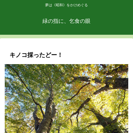
夢は《昭和》をかけめぐる
緑の指に、乞食の眼
キノコ採ったどー！