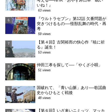
考える──NHK『おやすみ日本 眠い
いね！』
63 views
『ウルトラセブン』第12話 欠番問題が
突きつけるもの──怪獣乱舞の時代・再
考
59 views
【第４回】古関裕而の快心作『暁に祈
る』誕生！
53 views
仲田三孝を探して──「やくざ小唄」
51 views
国破れて、「青い山脈」あり──歌謡曲
史からひもとく戦後
48 views
【第６回】いざ来いニミッツ、マッカ