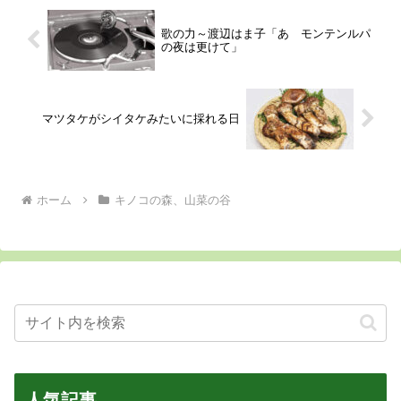
歌の力～渡辺はま子「あゝモンテンルパ
の夜は更けて」
マツタケがシイタケみたいに採れる日
ホーム
キノコの森、山菜の谷
人気記事