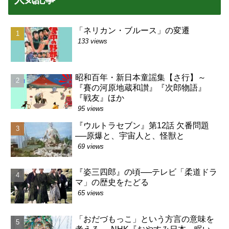
「ネリカン・ブルース」の変遷
133 views
昭和百年・新日本童謡集【さ行】～
『賽の河原地蔵和讃』『次郎物語』
『戦友』ほか
95 views
『ウルトラセブン』第12話 欠番問題
──原爆と、宇宙人と、怪獣と
69 views
『姿三四郎』の頃──テレビ「柔道ドラ
マ」の歴史をたどる
65 views
「おだづもっこ」という方言の意味を