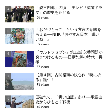
『姿三四郎』の頃──テレビ「柔道ドラ
マ」の歴史をたどる
66 views
「おだづもっこ」という方言の意味を
考える──NHK『おやすみ日本 眠い
いね！』
59 views
『ウルトラセブン』第12話 欠番問題が
突きつけるもの──怪獣乱舞の時代・再
考
57 views
【第４回】古関裕而の快心作『暁に祈
る』誕生！
54 views
国破れて、「青い山脈」あり──歌謡曲
史からひもとく戦後
49 views