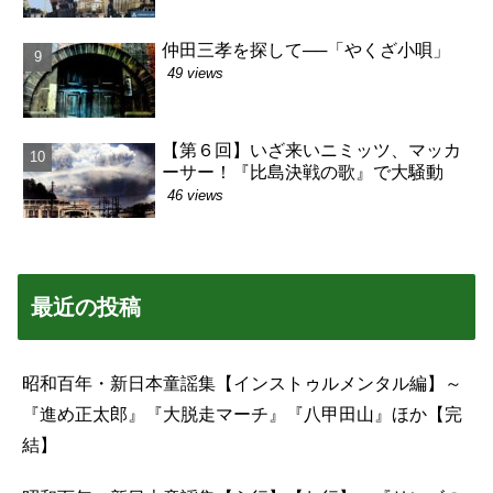
仲田三孝を探して──「やくざ小唄」
49 views
【第６回】いざ来いニミッツ、マッカ
ーサー！『比島決戦の歌』で大騒動
46 views
最近の投稿
昭和百年・新日本童謡集【インストゥルメンタル編】～
『進め正太郎』『大脱走マーチ』『八甲田山』ほか【完
結】