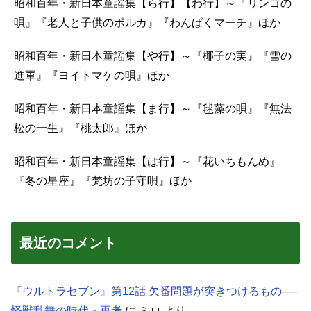
昭和百年・新日本童謡集【ら行】【わ行】～『リンゴの
唄』『老人と子供のポルカ』『わんぱくマーチ』ほか
昭和百年・新日本童謡集【や行】～『椰子の実』『雪の
進軍』『ヨイトマケの唄』ほか
昭和百年・新日本童謡集【ま行】～『毬藻の唄』『無法
松の一生』『桃太郎』ほか
昭和百年・新日本童謡集【は行】～『花いちもんめ』
『冬の星座』『梵坊の子守唄』ほか
最近のコメント
『ウルトラセブン』第12話 欠番問題が突きつけるもの──
怪獣乱舞の時代・再考
に
ミロ
より