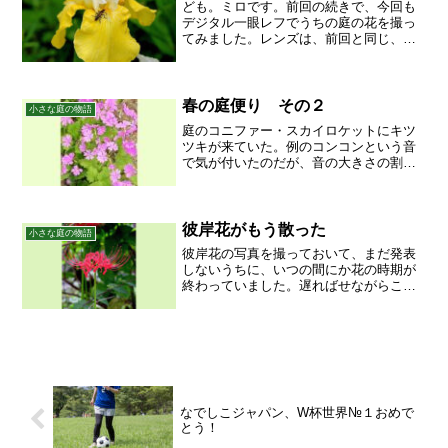
ども。ミロです。前回の続きで、今回も
デジタル一眼レフでうちの庭の花を撮っ
てみました。レンズは、前回と同じ、
Nikon AF MICRO NIKKOR 60mm です！
「ボケ味がいい！」とか言いながら、前
回写したのは近景ばっかりで、ボケ味が
堪...
春の庭便り その２
小さな庭の物語
庭のコニファー・スカイロケットにキツ
ツキが来ていた。例のコンコンという音
で気が付いたのだが、音の大きさの割に
鳥の体は小さかった。コゲラというのだ
ろうか？すぐに飛んでいってしまった。
スノーフレークスノーフレーク。垂糸海
棠前回紹介した垂糸海棠す...
彼岸花がもう散った
小さな庭の物語
彼岸花の写真を撮っておいて、まだ発表
しないうちに、いつの間にか花の時期が
終わっていました。遅ればせながらここ
に載っけておきます。それにしても、
「お彼岸」はこれからだというのに、ち
ょっと名前と合わないんじゃないか？と
いう気がします。それとも、...
なでしこジャパン、W杯世界№１おめで
とう！