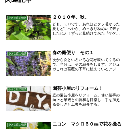
２０１０年、秋。
小さな庭の物語
ども。ミロです。あれほどクソ暑かった
夏もどこへやら、めっきり秋めいて来ま
したねえ！ずっと見続けて来た『ゲゲゲ
の女房』も明日で終わっちゃうし、なん
だかさびしくなっちゃいます。庭に置い
てある水鉢の中では、コウホネやホテイ
アオイがいつの間にか花を...
春の庭便り その１
小さな庭の物語
次から次といろいろな花が咲いてくるの
で、当分は、その紹介をします。アジュ
ガこれは薔薇の下草に植えているアジュ
ガ。だいぶカーペット状にひろがってき
ました。濃い青紫色が気に入っている。
青系の花がなぜか好き。垂糸海棠垂糸海
棠の花は、蕾の頃がぽっち...
園芸小屋のリフォーム！
小さな庭の物語
庭の園芸小屋をリフォーム。使い勝手の
向上と景観との調和を目指し、手を加え
る楽しさと工夫を紹介する。
ニコン マクロ６０㎜で花を撮る
小さな庭の物語