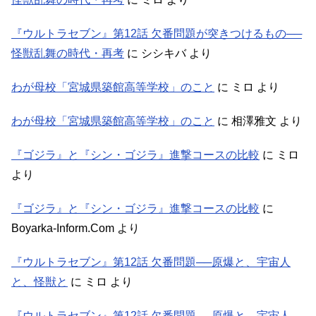
『ウルトラセブン』第12話 欠番問題が突きつけるもの──
怪獣乱舞の時代・再考
に
シシキバ
より
わが母校「宮城県築館高等学校」のこと
に
ミロ
より
わが母校「宮城県築館高等学校」のこと
に
相澤雅文
より
『ゴジラ』と『シン・ゴジラ』進撃コースの比較
に
ミロ
より
『ゴジラ』と『シン・ゴジラ』進撃コースの比較
に
Boyarka-Inform.Com
より
『ウルトラセブン』第12話 欠番問題──原爆と、宇宙人
と、怪獣と
に
ミロ
より
『ウルトラセブン』第12話 欠番問題──原爆と、宇宙人