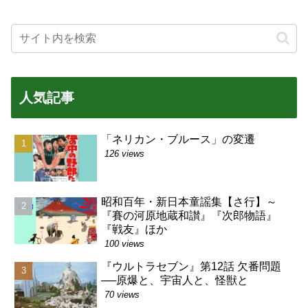
人気記事
「ネリカン・ブルース」の変遷
126 views
昭和百年・新日本童謡集【さ行】～
『賽の河原地蔵和讃』『次郎物語』
『戦友』ほか
100 views
『ウルトラセブン』第12話 欠番問題
──原爆と、宇宙人と、怪獣と
70 views