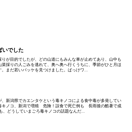
ぱいでした
採りが目的でしたが、どの山道にもみんな車が止めてあり、山中も
山菜採りの人ごみを逃れて、奥へ奥へ行くうちに、季節がひと月ほ
。まだ若いバッケを見つけました。ばっけワ...
が、新潟県でカエンタケという毒キノコによる食中毒が多発してい
毒キノコ、新潟で増殖 危険！誤食で死亡例も 長雨後の酷暑で成
も、どうしていまごろ毒キノコの話題なんだ...