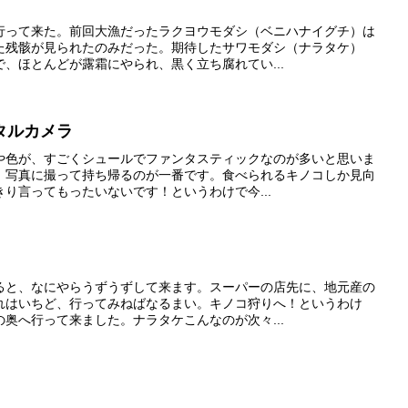
行って来た。前回大漁だったラクヨウモダシ（ベニハナイグチ）は
た残骸が見られたのみだった。期待したサワモダシ（ナラタケ）
、ほとんどが露霜にやられ、黒く立ち腐れてい...
タルカメラ
や色が、すごくシュールでファンタスティックなのが多いと思いま
、写真に撮って持ち帰るのが一番です。食べられるキノコしか見向
り言ってもったいないです！というわけで今...
ると、なにやらうずうずして来ます。スーパーの店先に、地元産の
れはいちど、行ってみねばなるまい。キノコ狩りへ！というわけ
奥へ行って来ました。ナラタケこんなのが次々...