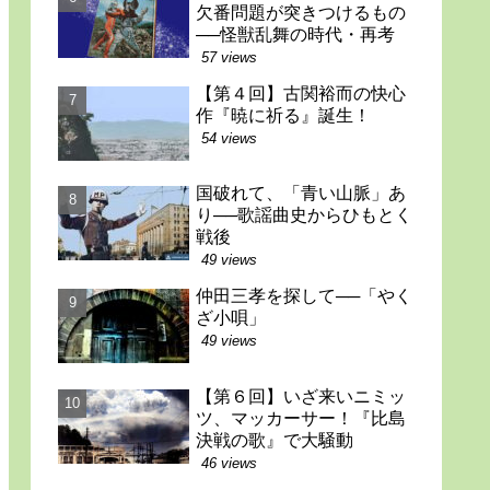
欠番問題が突きつけるもの
──怪獣乱舞の時代・再考
57 views
【第４回】古関裕而の快心
作『暁に祈る』誕生！
54 views
国破れて、「青い山脈」あ
り──歌謡曲史からひもとく
戦後
49 views
仲田三孝を探して──「やく
ざ小唄」
49 views
【第６回】いざ来いニミッ
ツ、マッカーサー！『比島
決戦の歌』で大騒動
46 views