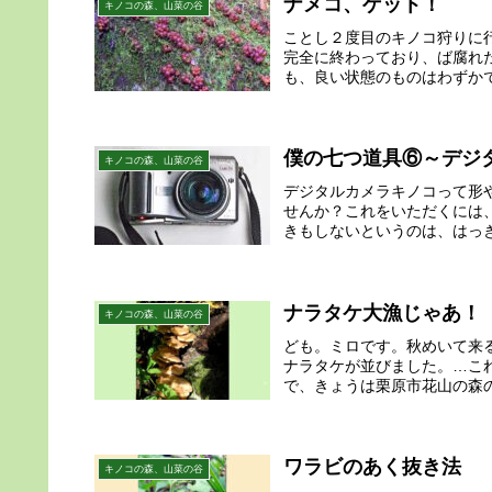
ナメコ、ゲット！
キノコの森、山菜の谷
ことし２度目のキノコ狩りに
完全に終わっており、ば腐れ
も、良い状態のものはわずかで
僕の七つ道具⑥～デジ
キノコの森、山菜の谷
デジタルカメラキノコって形
せんか？これをいただくには
きもしないというのは、はっき
ナラタケ大漁じゃあ！
キノコの森、山菜の谷
ども。ミロです。秋めいて来
ナラタケが並びました。…こ
で、きょうは栗原市花山の森の
ワラビのあく抜き法
キノコの森、山菜の谷