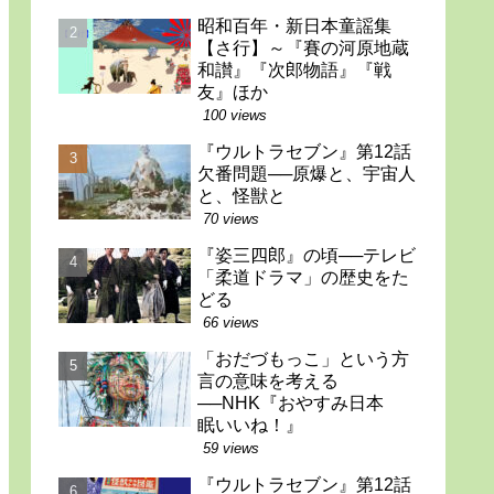
昭和百年・新日本童謡集
【さ行】～『賽の河原地蔵
和讃』『次郎物語』『戦
友』ほか
100 views
『ウルトラセブン』第12話
欠番問題──原爆と、宇宙人
と、怪獣と
70 views
『姿三四郎』の頃──テレビ
「柔道ドラマ」の歴史をた
どる
66 views
「おだづもっこ」という方
言の意味を考える
──NHK『おやすみ日本
眠いいね！』
59 views
『ウルトラセブン』第12話