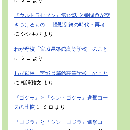
に
ミロ
より
『ウルトラセブン』第12話 欠番問題が突
きつけるもの──怪獣乱舞の時代・再考
に
シシキバ
より
わが母校「宮城県築館高等学校」のこと
に
ミロ
より
わが母校「宮城県築館高等学校」のこと
に
相澤雅文
より
『ゴジラ』と『シン・ゴジラ』進撃コー
スの比較
に
ミロ
より
『ゴジラ』と『シン・ゴジラ』進撃コー