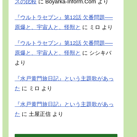
スの比較
に
Boyarka-Inform.Com
より
『ウルトラセブン』第12話 欠番問題──
原爆と、宇宙人と、怪獣と
に
ミロ
より
『ウルトラセブン』第12話 欠番問題──
原爆と、宇宙人と、怪獣と
に
シシキバ
より
『水戸黄門旅日記』という主題歌があっ
た
に
ミロ
より
『水戸黄門旅日記』という主題歌があっ
た
に
土屋正信
より