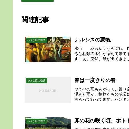
関連記事
ナルシスの変貌
小さな庭の物語
水仙 花言葉：うぬぼれ、自
ろな種類の水仙が増えて来て
す。あ。突然、母が出てきまし
春は一度きりの春
小さな庭の物語
ゆうべの雨もあがって、曇り
浸みた雨が、植物たちの成長
移ろって行ってます。ハンギン
卯の花の咲く頃、ホト
小さな庭の物語