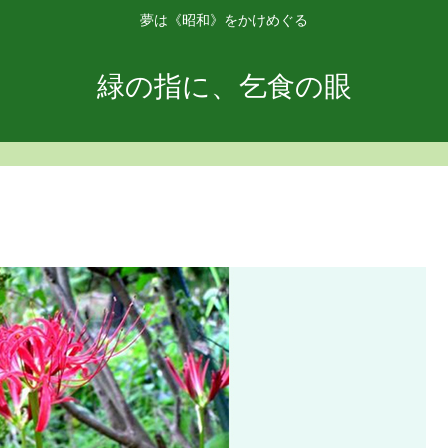
夢は《昭和》をかけめぐる
緑の指に、乞食の眼