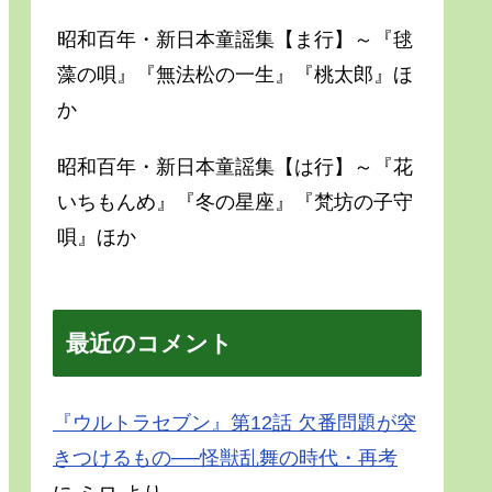
昭和百年・新日本童謡集【ま行】～『毬
藻の唄』『無法松の一生』『桃太郎』ほ
か
昭和百年・新日本童謡集【は行】～『花
いちもんめ』『冬の星座』『梵坊の子守
唄』ほか
最近のコメント
『ウルトラセブン』第12話 欠番問題が突
きつけるもの──怪獣乱舞の時代・再考