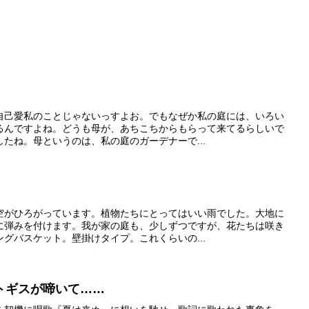
己愛私のことじゃないっすよお。でもなぜか私の庭には、いろい
るんですよね。どうも母が、あちこちからもらって来てるらしいで
たね。母というのは、私の庭のガーデナーで...
空がひろがっています。植物たちにとってはいい雨でした。大地に
に弾みを付けます。我が家の庭も、少しずつですが、花たちは咲き
グバスケット。壁掛けタイプ。これくらいの...
トギスが啼いて……