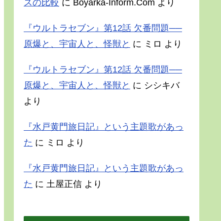
スの比較
に
Boyarka-Inform.Com
より
『ウルトラセブン』第12話 欠番問題──
原爆と、宇宙人と、怪獣と
に
ミロ
より
『ウルトラセブン』第12話 欠番問題──
原爆と、宇宙人と、怪獣と
に
シシキバ
より
『水戸黄門旅日記』という主題歌があっ
た
に
ミロ
より
『水戸黄門旅日記』という主題歌があっ
た
に
土屋正信
より