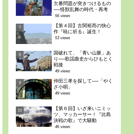
欠番問題が突きつけるもの
──怪獣乱舞の時代・再考
56 views
【第４回】古関裕而の快心
作『暁に祈る』誕生！
53 views
国破れて、「青い山脈」あ
り──歌謡曲史からひもとく
戦後
49 views
仲田三孝を探して──「やく
ざ小唄」
49 views
【第６回】いざ来いニミッ
ツ、マッカーサー！『比島
決戦の歌』で大騒動
46 views