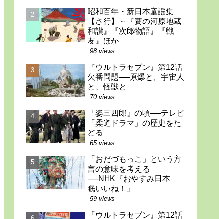
昭和百年・新日本童謡集
【さ行】～『賽の河原地蔵
和讃』『次郎物語』『戦
友』ほか
98 views
『ウルトラセブン』第12話
欠番問題──原爆と、宇宙人
と、怪獣と
70 views
『姿三四郎』の頃──テレビ
「柔道ドラマ」の歴史をた
どる
65 views
「おだづもっこ」という方
言の意味を考える
──NHK『おやすみ日本
眠いいね！』
59 views
『ウルトラセブン』第12話