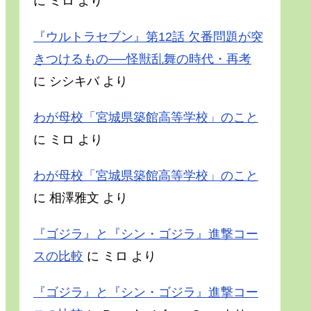
に
ミロ
より
『ウルトラセブン』第12話 欠番問題が突
きつけるもの──怪獣乱舞の時代・再考
に
シシキバ
より
わが母校「宮城県築館高等学校」のこと
に
ミロ
より
わが母校「宮城県築館高等学校」のこと
に
相澤雅文
より
『ゴジラ』と『シン・ゴジラ』進撃コー
スの比較
に
ミロ
より
『ゴジラ』と『シン・ゴジラ』進撃コー