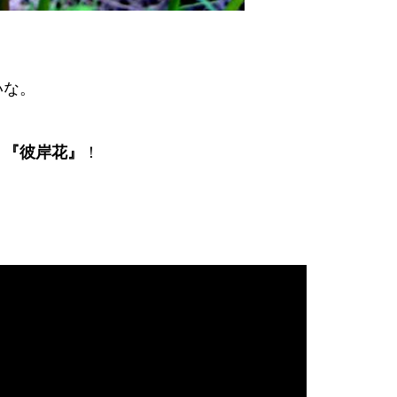
いな。
！
『彼岸花』
！