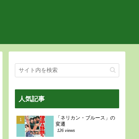
人気記事
「ネリカン・ブルース」の
変遷
126 views