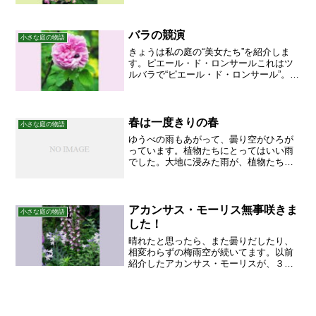
まったような花びらが可愛いですね。次
は“城ヶ崎じょうがさき”大きな萼がくが魅
力のあじさいです。あじ...
バラの競演
小さな庭の物語
きょうは私の庭の“美女たち”を紹介しま
す。ピエール・ド・ロンサールこれはツ
ルバラで“ピエール・ド・ロンサール”。つ
ぎつぎ花を付けるじょうぶなバラです。
淡いピンク色が上品な貴婦人です。ウル
メール・ムンスター真っ赤っかなのは“ウ
ルメール・ムンス...
春は一度きりの春
小さな庭の物語
ゆうべの雨もあがって、曇り空がひろが
っています。植物たちにとってはいい雨
でした。大地に浸みた雨が、植物たちの
成長に弾みを付けます。我が家の庭も、
少しずつですが、花たちは咲き移ろって
行ってます。ハンギングバスケット。壁
掛けタイプ。これくらいの...
アカンサス・モーリス無事咲きま
小さな庭の物語
した！
晴れたと思ったら、また曇りだしたり、
相変わらずの梅雨空が続いてます。以前
紹介したアカンサス・モーリスが、３本
の花穂を立てています！（上の写真参
照）水色のアガパンサスも咲いて、夏ら
しい庭になって来ました。