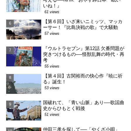
いね！』
61 views
【第６回】いざ来いニミッツ、マッカ
ーサー！『比島決戦の歌』で大騒動
57 views
『ウルトラセブン』第12話 欠番問題が
突きつけるもの──怪獣乱舞の時代・再
考
55 views
【第４回】古関裕而の快心作『暁に祈
る』誕生！
53 views
国破れて、「青い山脈」あり──歌謡曲
史からひもとく戦後
51 views
仲田三孝を探して──「やくざ小唄」