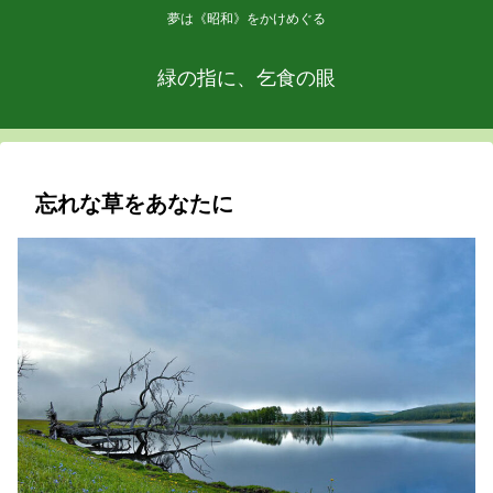
夢は《昭和》をかけめぐる
緑の指に、乞食の眼
忘れな草をあなたに