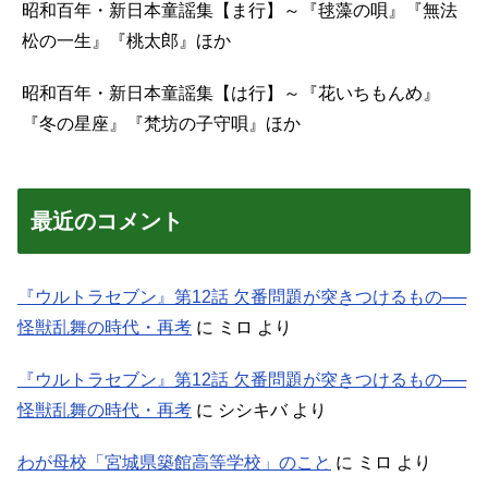
昭和百年・新日本童謡集【ま行】～『毬藻の唄』『無法
松の一生』『桃太郎』ほか
昭和百年・新日本童謡集【は行】～『花いちもんめ』
『冬の星座』『梵坊の子守唄』ほか
最近のコメント
『ウルトラセブン』第12話 欠番問題が突きつけるもの──
怪獣乱舞の時代・再考
に
ミロ
より
『ウルトラセブン』第12話 欠番問題が突きつけるもの──
怪獣乱舞の時代・再考
に
シシキバ
より
わが母校「宮城県築館高等学校」のこと
に
ミロ
より