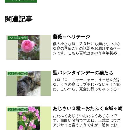
関連記事
薔薇～ヘリテージ
小さな庭の物語
僕の小さな庭…２０坪にも満たない小さ
な庭の季節ごとの話題をお届けするペー
ジです。こちら宮城はきのう今年初めて
の雪が降りました。いつもの年より１週
間ほど早かったようです。きょうは雪も
消えて、庭は晩秋の顔を取り戻していま
す。花たちは、暑かった時...
聖バレンタインデーの猫たち
小さな庭の物語
ゴロゴロ、ニャーニャー、うっせんだよ
な。うちの庭はラブホじゃないぞ！だめ
だ、こいつら、完全に行っちゃってる！
あじさい２種～おたふく＆城ヶ崎
小さな庭の物語
おたふくあじさいおたふくあじさいで
す。面白い名前ですよね。正式にはウズ
アジサイと言うようですが、通称はおた
ふくで通っています。くるんと皿状に丸