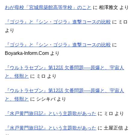
わが母校「宮城県築館高等学校」のこと
に
相澤雅文
より
『ゴジラ』と『シン・ゴジラ』進撃コースの比較
に
ミロ
より
『ゴジラ』と『シン・ゴジラ』進撃コースの比較
に
Boyarka-Inform.Com
より
『ウルトラセブン』第12話 欠番問題──原爆と、宇宙人
と、怪獣と
に
ミロ
より
『ウルトラセブン』第12話 欠番問題──原爆と、宇宙人
と、怪獣と
に
シシキバ
より
『水戸黄門旅日記』という主題歌があった
に
ミロ
より
『水戸黄門旅日記』という主題歌があった
に
土屋正信
よ