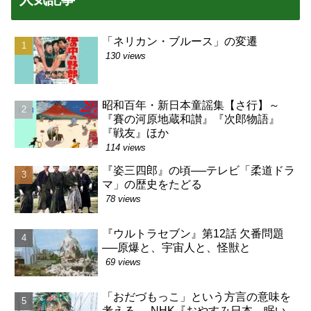
「ネリカン・ブルース」の変遷
130 views
昭和百年・新日本童謡集【さ行】～
『賽の河原地蔵和讃』『次郎物語』
『戦友』ほか
114 views
『姿三四郎』の頃──テレビ「柔道ドラ
マ」の歴史をたどる
78 views
『ウルトラセブン』第12話 欠番問題
──原爆と、宇宙人と、怪獣と
69 views
「おだづもっこ」という方言の意味を
考える──NHK『おやすみ日本 眠い