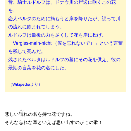
昔、騎士ルドルフは、ドナウ川の岸辺に咲くこの花
を、
恋人ベルタのために摘もうと岸を降りたが、誤って川
の流れに飲まれてしまう。
ルドルフは最後の力を尽くして花を岸に投げ、
「Vergiss-mein-nicht!（僕を忘れないで）」という言葉
を残して死んだ。
残されたベルタはルドルフの墓にその花を供え、彼の
最期の言葉を花の名にした。
（Wikipediaより）
いわ
悲しい
謂
れの名を持つ花ですね。
そんな忘れな草といえば思い出すのがこの歌！