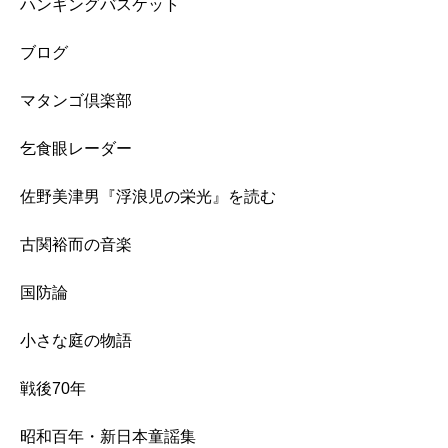
ハンギングバスケット
ブログ
マタンゴ倶楽部
乞食眼レーダー
佐野美津男『浮浪児の栄光』を読む
古関裕而の音楽
国防論
小さな庭の物語
戦後70年
昭和百年・新日本童謡集