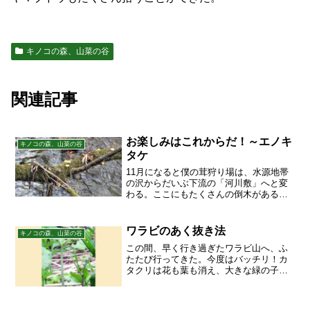
キノコの森、山菜の谷
関連記事
お楽しみはこれからだ！～エノキ
キノコの森、山菜の谷
タケ
11月になると僕の茸狩り場は、水源地帯
の沢からだいぶ下流の「河川敷」へと変
わる。ここにもたくさんの倒木がある。
ただし、ブナやミズナラではなくて、ヤ
ナギがほとんどだ。これは標高の違いに
よる。木が変われば、そこに生えるキノ
ワラビのあく抜き法
キノコの森、山菜の谷
コも違ってくる。写真を...
この間、早く行き過ぎたワラビ山へ、ふ
たたび行ってきた。今度はバッチリ！カ
タクリは花も葉も消え、大きな緑の子房
を膨らませているばかり。全山、ワラビ
だらけになっていた。ゲンコツを振り上
げたような、ワラビの風貌。ブナとミズ