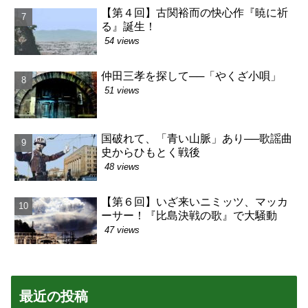
【第４回】古関裕而の快心作『暁に祈
る』誕生！
54 views
仲田三孝を探して──「やくざ小唄」
51 views
国破れて、「青い山脈」あり──歌謡曲
史からひもとく戦後
48 views
【第６回】いざ来いニミッツ、マッカ
ーサー！『比島決戦の歌』で大騒動
47 views
最近の投稿