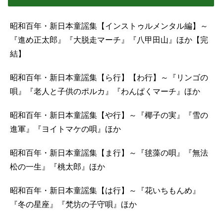
昭和百年・新日本童謡集【インストゥルメンタル編】～
『進め正太郎』『大脱走マーチ』『八甲田山』ほか【完
結】
昭和百年・新日本童謡集【ら行】【わ行】～『リンゴの
唄』『老人と子供のポルカ』『わんぱくマーチ』ほか
昭和百年・新日本童謡集【や行】～『椰子の実』『雪の
進軍』『ヨイトマケの唄』ほか
昭和百年・新日本童謡集【ま行】～『毬藻の唄』『無法
松の一生』『桃太郎』ほか
昭和百年・新日本童謡集【は行】～『花いちもんめ』
『冬の星座』『梵坊の子守唄』ほか