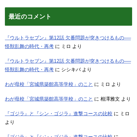
最近のコメント
『ウルトラセブン』第12話 欠番問題が突きつけるもの──
怪獣乱舞の時代・再考
に
ミロ
より
『ウルトラセブン』第12話 欠番問題が突きつけるもの──
怪獣乱舞の時代・再考
に
シシキバ
より
わが母校「宮城県築館高等学校」のこと
に
ミロ
より
わが母校「宮城県築館高等学校」のこと
に
相澤雅文
より
『ゴジラ』と『シン・ゴジラ』進撃コースの比較
に
ミロ
より
『ゴジラ』と『シン・ゴジラ』進撃コースの比較
に