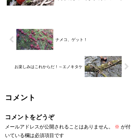
ケ：猛毒キノコ、新潟で増殖 危険！誤
食で死亡例も 長雨後の酷暑で成長か 毎
日新聞の記事です。でも、どうしていま
ごろ毒キノコの話題なんだ...
ナメコ、ゲット！
お楽しみはこれからだ！～エノキタケ
コメント
コメントをどうぞ
メールアドレスが公開されることはありません。
※
が付
いている欄は必須項目です