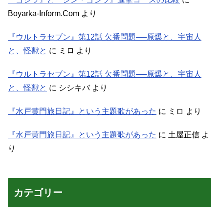
Boyarka-Inform.Com
より
『ウルトラセブン』第12話 欠番問題──原爆と、宇宙人
と、怪獣と
に
ミロ
より
『ウルトラセブン』第12話 欠番問題──原爆と、宇宙人
と、怪獣と
に
シシキバ
より
『水戸黄門旅日記』という主題歌があった
に
ミロ
より
『水戸黄門旅日記』という主題歌があった
に
土屋正信
よ
り
カテゴリー