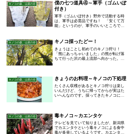
ナラが作る、こんな緑のト...
僕の七つ道具④～軍手（ゴムいぼ
キノコの森、山菜の谷
付き）
軍手（ゴムいぼ付き）野外で活動する時
は、軍手は必需品ですね！ 「安くて万
能」というのが、軍手のいいところで
す。キノコ狩りの時は、「ゴムのイボ付
き」の軍手がお勧めです。平地でしかや
らないのであれば、ふつうの軍手でいい
キノコ採ったどー！
キノコの森、山菜の谷
です。ただし、沢の斜面を登...
きょうはことし初めてのキノコ狩り！
「熊にあっちゃいました」の熊が転げ落
ちて行った沢の最上流部へ向かった。わ
たしのショバのひとつ、ハナイグチの採
れるカラマツ林が伐採されてしまってい
た！また狩り場がひとつ消えてしまった
な。沢へ下りると、小さな崖...
きょうのお料理～キノコの下処理
キノコの森、山菜の谷
たくさん収穫があるとキノコ狩りは楽し
いんだけど、うちに帰ってからが実はた
いへんなのです。採ってきたキノコに
は、コケや落ち葉や小枝や土がくっつい
ているからです。これの処理にけっこう
時間がかかります。新聞紙をひろげてキ
ノコをぶちまけ、大きなゴミ...
毒キノコ～カエンタケ
キノコの森、山菜の谷
テレビを見ていて知りましたが、新潟県
でカエンタケという毒キノコによる食中
毒が多発しているようです。カエンタ