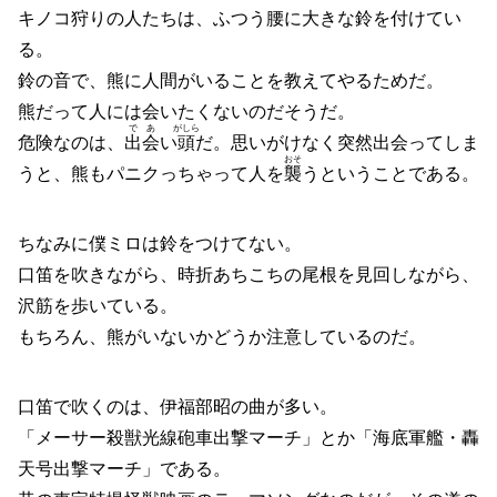
キノコ狩りの人たちは、ふつう腰に大きな鈴を付けてい
る。
鈴の音で、熊に人間がいることを教えてやるためだ。
熊だって人には会いたくないのだそうだ。
であ
がしら
危険なのは、
出会
い
頭
だ。思いがけなく突然出会ってしま
おそ
うと、熊もパニクっちゃって人を
襲
うということである。
ちなみに僕ミロは鈴をつけてない。
口笛を吹きながら、時折あちこちの尾根を見回しながら、
沢筋を歩いている。
もちろん、熊がいないかどうか注意しているのだ。
口笛で吹くのは、伊福部昭の曲が多い。
「メーサー殺獣光線砲車出撃マーチ」とか「海底軍艦・轟
天号出撃マーチ」である。