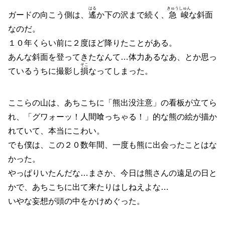
はる
きゅうしゅん
ガードの向こう側は、
遙
か下の沢まで続く、
急峻
な斜面
なのだ。
１０年くらい前に２度ほど降りたことがある。
あんな斜面を登ってきたなんて…体力あるなあ、とか思っ
そこ
ているうちに撮影し
損
なってしまった。
ここらの山は、あちこちに「熊出没注意」の看板が立てら
れ、「グワォーッ！人間喰っちゃる！」的な熊の絵が描か
れていて、本当にこわい。
でも僕は、この２０数年間、一度も熊に出会ったことはな
かった。
やっぱりいたんだな…まさか、今日は熊さんの遠足の日と
かで、あちこちに出て来たりはしねえよな…
いやな妄想が頭の中をかけめぐった。