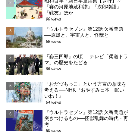
昭和百年・新日本童謡集【さ行】～
『賽の河原地蔵和讃』『次郎物語』
『戦友』ほか
96 views
『ウルトラセブン』第12話 欠番問題
──原爆と、宇宙人と、怪獣と
69 views
『姿三四郎』の頃──テレビ「柔道ドラ
マ」の歴史をたどる
66 views
「おだづもっこ」という方言の意味を
考える──NHK『おやすみ日本 眠い
いね！』
64 views
『ウルトラセブン』第12話 欠番問題が
突きつけるもの──怪獣乱舞の時代・再
考
60 views