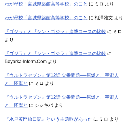
わが母校「宮城県築館高等学校」のこと
に
ミロ
より
わが母校「宮城県築館高等学校」のこと
に
相澤雅文
より
『ゴジラ』と『シン・ゴジラ』進撃コースの比較
に
ミロ
より
『ゴジラ』と『シン・ゴジラ』進撃コースの比較
に
Boyarka-Inform.Com
より
『ウルトラセブン』第12話 欠番問題──原爆と、宇宙人
と、怪獣と
に
ミロ
より
『ウルトラセブン』第12話 欠番問題──原爆と、宇宙人
と、怪獣と
に
シシキバ
より
『水戸黄門旅日記』という主題歌があった
に
ミロ
より