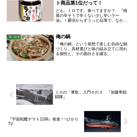
ト商品第1位だって！
ども。ミロです。食べてますか？ 『桃
屋の辛そうで辛くない少し辛いラー
油』！夏頃からずうっと品薄で、なかな
かお店でも欠品が続いていて手に入らな
いんだよね。ミロも見つけた時は、遠慮
がちに２個ぐらい買い占めちゃってま
俺の鍋
男の料理
す。入荷数量が少ないので、あん...
「俺の鍋」という発想で楽しむ自由な鍋
づくり。具材選びと味の組み立てに現れ
る個性と、その面白さを綴る。
ミロの「軍歌」入門その３ 『加藤隼戦
闘隊』
『宇宙戦艦ヤマト2199』発進！~ひかり
TV