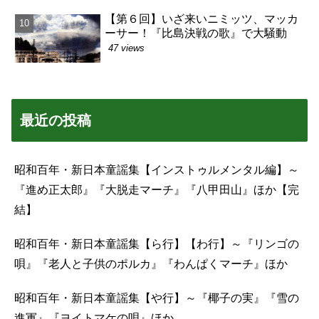
【第６回】いざ来いニミッツ、マッカ
ーサー！『比島決戦の歌』で大騒動
47 views
最近の投稿
昭和百年・新日本童謡集【インストゥルメンタル編】～
『進め正太郎』『大脱走マーチ』『八甲田山』ほか【完
結】
昭和百年・新日本童謡集【ら行】【わ行】～『リンゴの
唄』『老人と子供のポルカ』『わんぱくマーチ』ほか
昭和百年・新日本童謡集【や行】～『椰子の実』『雪の
進軍』『ヨイトマケの唄』ほか