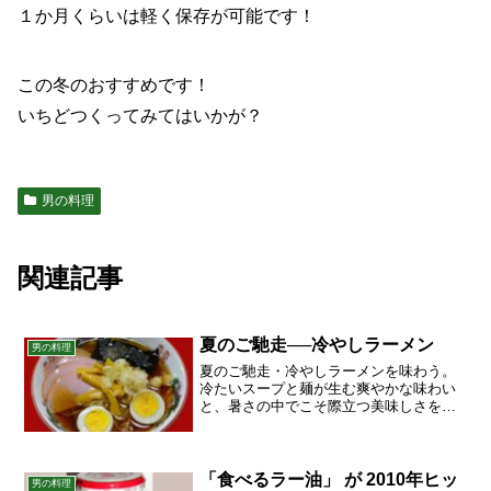
１か月くらいは軽く保存が可能です！
この冬のおすすめです！
いちどつくってみてはいかが？
男の料理
関連記事
夏のご馳走──冷やしラーメン
男の料理
夏のご馳走・冷やしラーメンを味わう。
冷たいスープと麺が生む爽やかな味わい
と、暑さの中でこそ際立つ美味しさを綴
る。
「食べるラー油」 が 2010年ヒッ
男の料理