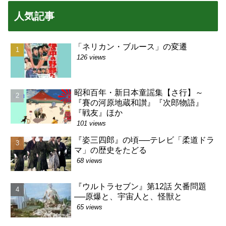
人気記事
「ネリカン・ブルース」の変遷
126 views
昭和百年・新日本童謡集【さ行】～
『賽の河原地蔵和讃』『次郎物語』
『戦友』ほか
101 views
『姿三四郎』の頃──テレビ「柔道ドラ
マ」の歴史をたどる
68 views
『ウルトラセブン』第12話 欠番問題
──原爆と、宇宙人と、怪獣と
65 views