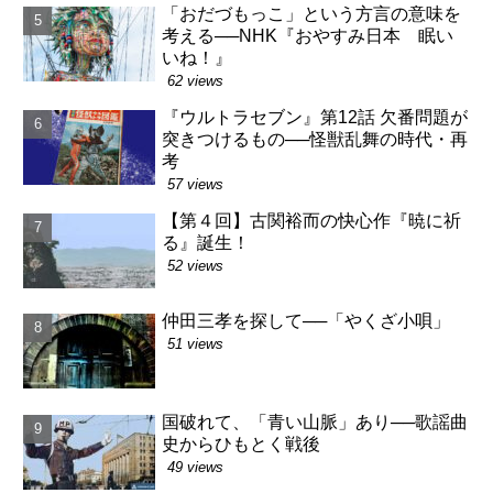
「おだづもっこ」という方言の意味を
考える──NHK『おやすみ日本 眠い
いね！』
62 views
『ウルトラセブン』第12話 欠番問題が
突きつけるもの──怪獣乱舞の時代・再
考
57 views
【第４回】古関裕而の快心作『暁に祈
る』誕生！
52 views
仲田三孝を探して──「やくざ小唄」
51 views
国破れて、「青い山脈」あり──歌謡曲
史からひもとく戦後
49 views