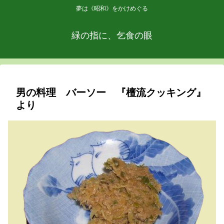
夢は《昭和》をかけめぐる
緑の指に、乞食の眼
男の料理 バーソー 『檀流クッキング』
より