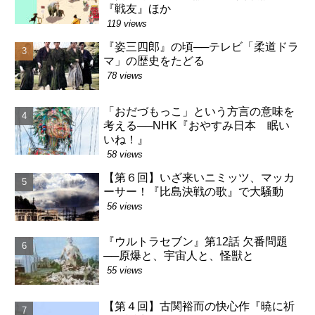
『戦友』ほか
119 views
『姿三四郎』の頃──テレビ「柔道ドラ
マ」の歴史をたどる
78 views
「おだづもっこ」という方言の意味を
考える──NHK『おやすみ日本 眠い
いね！』
58 views
【第６回】いざ来いニミッツ、マッカ
ーサー！『比島決戦の歌』で大騒動
56 views
『ウルトラセブン』第12話 欠番問題
──原爆と、宇宙人と、怪獣と
55 views
【第４回】古関裕而の快心作『暁に祈