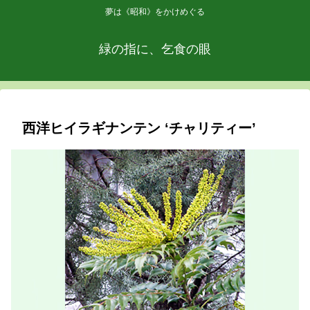
夢は《昭和》をかけめぐる
緑の指に、乞食の眼
西洋ヒイラギナンテン ‘チャリティー’