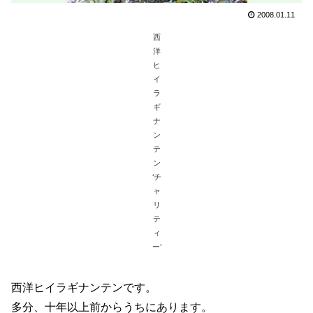
2008.01.11
西
洋
ヒ
イ
ラ
ギ
ナ
ン
テ
ン
‘チ
ャ
リ
テ
ィ
ー’
西洋ヒイラギナンテンです。
多分、十年以上前からうちにあります。