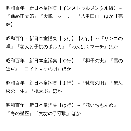
昭和百年・新日本童謡集【インストゥルメンタル編】～
『進め正太郎』『大脱走マーチ』『八甲田山』ほか【完
結】
昭和百年・新日本童謡集【ら行】【わ行】～『リンゴの
唄』『老人と子供のポルカ』『わんぱくマーチ』ほか
昭和百年・新日本童謡集【や行】～『椰子の実』『雪の
進軍』『ヨイトマケの唄』ほか
昭和百年・新日本童謡集【ま行】～『毬藻の唄』『無法
松の一生』『桃太郎』ほか
昭和百年・新日本童謡集【は行】～『花いちもんめ』
『冬の星座』『梵坊の子守唄』ほか