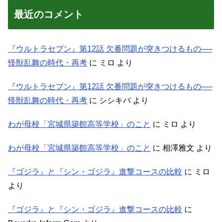
最近のコメント
『ウルトラセブン』第12話 欠番問題が突きつけるもの──
怪獣乱舞の時代・再考
に
ミロ
より
『ウルトラセブン』第12話 欠番問題が突きつけるもの──
怪獣乱舞の時代・再考
に
シシキバ
より
わが母校「宮城県築館高等学校」のこと
に
ミロ
より
わが母校「宮城県築館高等学校」のこと
に
相澤雅文
より
『ゴジラ』と『シン・ゴジラ』進撃コースの比較
に
ミロ
より
『ゴジラ』と『シン・ゴジラ』進撃コースの比較
に