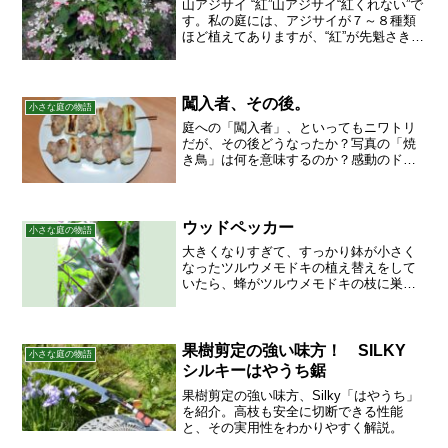
山アジサイ “紅”山アジサイ“紅くれない”で
す。私の庭には、アジサイが７～８種類
ほど植えてありますが、“紅”が先魁さきが
けで咲きました。咲き始めはガクが白い
んですが、だんだん時間とともに赤みを
帯びてきます。この写真ぐらいの時が一
番きれいです...
闖入者、その後。
小さな庭の物語
庭への「闖入者」、といってもニワトリ
だが、その後どうなったか？写真の「焼
き鳥」は何を意味するのか？感動のドキ
ュメント！
ウッドペッカー
小さな庭の物語
大きくなりすぎて、すっかり鉢が小さく
なったツルウメモドキの植え替えをして
いたら、蜂がツルウメモドキの枝に巣作
りをしていました。ギョッとしました
が、そのまま一回り大きな鉢に植え替え
をすませて、知らんふりしてしまった
よ。トントントン……と大きな...
果樹剪定の強い味方！ SILKY
小さな庭の物語
シルキーはやうち鋸
果樹剪定の強い味方、Silky「はやうち」
を紹介。高枝も安全に切断できる性能
と、その実用性をわかりやすく解説。