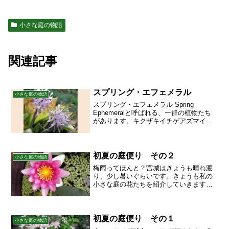
小さな庭の物語
関連記事
スプリング・エフェメラル
小さな庭の物語
スプリング・エフェメラル Spring
Ephemeralと呼ばれる、一群の植物たち
があります。キクザキイチゲアズマイチ
ゲイチリンソウニリンソウフクジュソウ
セツブンソウ エゾエンゴサクヤマエンゴ
サクムラサキケマン カタクリショウジョ
ウバカマ...
初夏の庭便り その２
小さな庭の物語
梅雨ってほんと？宮城はきょうも晴れ渡
り、少し暑いぐらいです。きょうも私の
小さな庭の花たちを紹介していきます。
睡蓮睡蓮すいれんです。今年２つ目の花
が上がってきました。１つ目は紹介し損
なってしまいました。残念！直径７～８
０㎝はある大きなプラスチ...
初夏の庭便り その１
小さな庭の物語