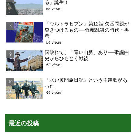
る』誕生！
55 views
『ウルトラセブン』第12話 欠番問題が
突きつけるもの──怪獣乱舞の時代・再
考
54 views
国破れて、「青い山脈」あり──歌謡曲
史からひもとく戦後
52 views
『水戸黄門旅日記』という主題歌があ
った
44 views
最近の投稿