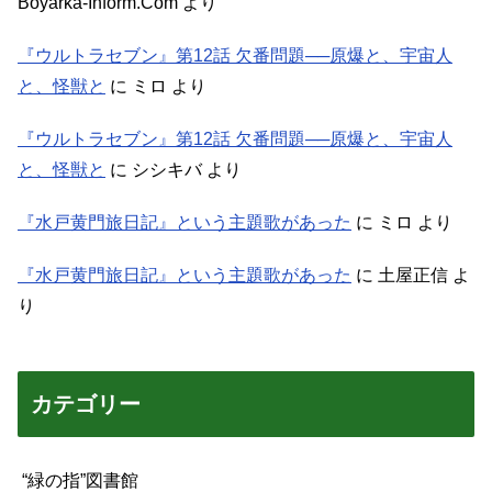
Boyarka-Inform.Com
より
『ウルトラセブン』第12話 欠番問題──原爆と、宇宙人
と、怪獣と
に
ミロ
より
『ウルトラセブン』第12話 欠番問題──原爆と、宇宙人
と、怪獣と
に
シシキバ
より
『水戸黄門旅日記』という主題歌があった
に
ミロ
より
『水戸黄門旅日記』という主題歌があった
に
土屋正信
よ
り
カテゴリー
“緑の指”図書館