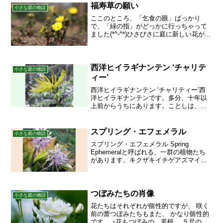
福寿草の願い
小さな庭の物語
ここのところ、「乞食の眼」ばっかり
で、「緑の指」がどっかに行っちゃって
ました(*^-^*)ひさびさに庭に新しい花が咲
いたので、紹介しますね。春を感じさせ
るような陽だまりの中に、メタリックな
光沢を持つ福寿草の黄金色の花です。園
芸店などにはお正...
西洋ヒイラギナンテン ‘チャリテ
小さな庭の物語
ィー’
西洋ヒイラギナンテン ‘チャリティー’西
洋ヒイラギナンテンです。多分、十年以
上前からうちにあります。ことしは、い
つになく花穂が大きいようです。雪が降
るのは早かったけど、その後の気候は割
と暖かめに推移してきたので、そのせい
スプリング・エフェメラル
小さな庭の物語
もあるかなと思ってい...
スプリング・エフェメラル Spring
Ephemeralと呼ばれる、一群の植物たち
があります。キクザキイチゲアズマイチ
ゲイチリンソウニリンソウフクジュソウ
セツブンソウ エゾエンゴサクヤマエンゴ
サクムラサキケマン カタクリショウジョ
ウバカマ...
つぼみたちの肖像
小さな庭の物語
花たちはそれぞれが個性的ですが、 咲く
前の蕾つぼみたちもまた、 かなり個性的
です。 ♪花もつぼみの 若桜 ５尺の