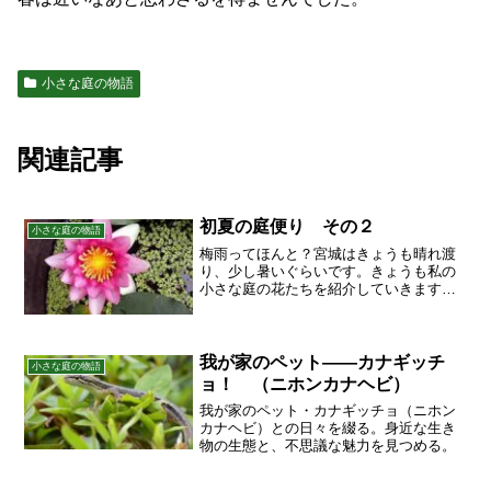
小さな庭の物語
関連記事
初夏の庭便り その２
小さな庭の物語
梅雨ってほんと？宮城はきょうも晴れ渡
り、少し暑いぐらいです。きょうも私の
小さな庭の花たちを紹介していきます。
睡蓮睡蓮すいれんです。今年２つ目の花
が上がってきました。１つ目は紹介し損
なってしまいました。残念！直径７～８
０㎝はある大きなプラスチ...
我が家のペット――カナギッチ
小さな庭の物語
ョ！ （ニホンカナヘビ）
我が家のペット・カナギッチョ（ニホン
カナヘビ）との日々を綴る。身近な生き
物の生態と、不思議な魅力を見つめる。