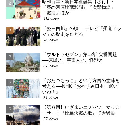
昭和百年・新日本童謡集【さ行】～
『賽の河原地蔵和讃』『次郎物語』
『戦友』ほか
114 views
『姿三四郎』の頃──テレビ「柔道ドラ
マ」の歴史をたどる
78 views
『ウルトラセブン』第12話 欠番問題
──原爆と、宇宙人と、怪獣と
69 views
「おだづもっこ」という方言の意味を
考える──NHK『おやすみ日本 眠い
いね！』
61 views
【第６回】いざ来いニミッツ、マッカ
ーサー！『比島決戦の歌』で大騒動
57 views