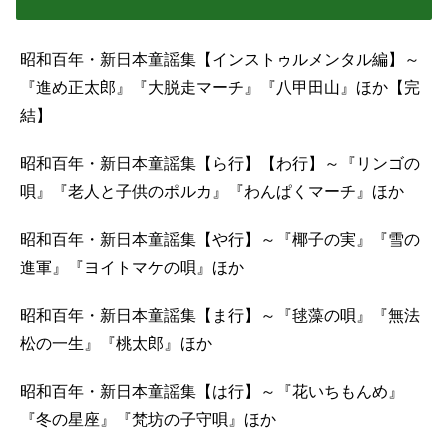
昭和百年・新日本童謡集【インストゥルメンタル編】～
『進め正太郎』『大脱走マーチ』『八甲田山』ほか【完
結】
昭和百年・新日本童謡集【ら行】【わ行】～『リンゴの
唄』『老人と子供のポルカ』『わんぱくマーチ』ほか
昭和百年・新日本童謡集【や行】～『椰子の実』『雪の
進軍』『ヨイトマケの唄』ほか
昭和百年・新日本童謡集【ま行】～『毬藻の唄』『無法
松の一生』『桃太郎』ほか
昭和百年・新日本童謡集【は行】～『花いちもんめ』
『冬の星座』『梵坊の子守唄』ほか