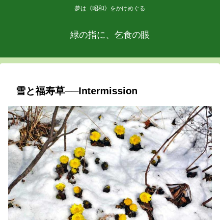
夢は《昭和》をかけめぐる
緑の指に、乞食の眼
雪と福寿草──Intermission