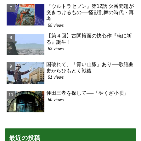
『ウルトラセブン』第12話 欠番問題が
突きつけるもの──怪獣乱舞の時代・再
考
55 views
【第４回】古関裕而の快心作『暁に祈
る』誕生！
53 views
国破れて、「青い山脈」あり──歌謡曲
史からひもとく戦後
51 views
仲田三孝を探して──「やくざ小唄」
50 views
最近の投稿