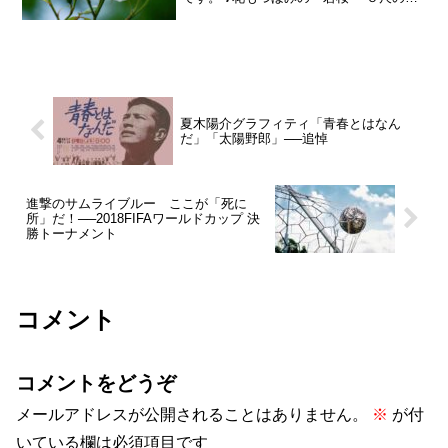
命 ひっさげて 国の大事に 殉ずるは
われら学徒の 面目ぞ… (｢あゝ紅の
血は燃ゆる」) こんな歌も有りましたね。
（知らな...
夏木陽介グラフィティ「青春とはなん
だ」「太陽野郎」──追悼
進撃のサムライブルー ここが「死に
所」だ！──2018FIFAワールドカップ 決
勝トーナメント
コメント
コメントをどうぞ
メールアドレスが公開されることはありません。
※
が付
いている欄は必須項目です