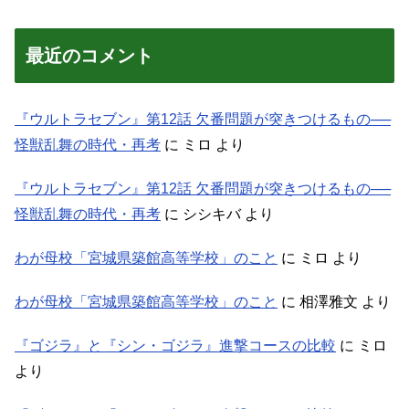
最近のコメント
『ウルトラセブン』第12話 欠番問題が突きつけるもの──
怪獣乱舞の時代・再考
に
ミロ
より
『ウルトラセブン』第12話 欠番問題が突きつけるもの──
怪獣乱舞の時代・再考
に
シシキバ
より
わが母校「宮城県築館高等学校」のこと
に
ミロ
より
わが母校「宮城県築館高等学校」のこと
に
相澤雅文
より
『ゴジラ』と『シン・ゴジラ』進撃コースの比較
に
ミロ
より