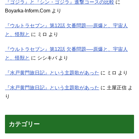
『ゴジラ』と『シン・ゴジラ』進撃コースの比較
に
Boyarka-Inform.Com
より
『ウルトラセブン』第12話 欠番問題──原爆と、宇宙人
と、怪獣と
に
ミロ
より
『ウルトラセブン』第12話 欠番問題──原爆と、宇宙人
と、怪獣と
に
シシキバ
より
『水戸黄門旅日記』という主題歌があった
に
ミロ
より
『水戸黄門旅日記』という主題歌があった
に
土屋正信
よ
り
カテゴリー