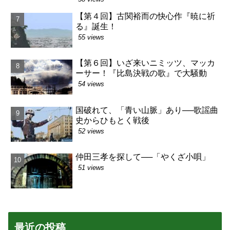
【第４回】古関裕而の快心作『暁に祈
る』誕生！
55 views
【第６回】いざ来いニミッツ、マッカ
ーサー！『比島決戦の歌』で大騒動
54 views
国破れて、「青い山脈」あり──歌謡曲
史からひもとく戦後
52 views
仲田三孝を探して──「やくざ小唄」
51 views
最近の投稿