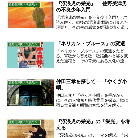
『浮浪児の栄光』──佐野美津男
佐野美津男『浮浪児の栄光』を読む
の不良少年入門
『浮浪児の栄光』を不良少年入門として
読み解く。戦後の浮浪児体験に刻まれた
現実と、その生の感覚を鮮烈に描く児童
文学のあらすじを紹介。
「ネリカン・ブルース」の変遷
佐野美津男『浮浪児の栄光』を読む
「ネリカン・ブルース」の変遷をたど
る。軍歌から替え歌、歌謡曲へと姿を変
えた過程と、その背景にある文化の流れ
を考察。
仲田三孝を探して──「やくざ小
佐野美津男『浮浪児の栄光』を読む
唄」
仲田三孝と「やくざ小唄」を手がかり
に、その人物像と時代背景を探る。歌に
宿る世界観と昭和の空気を読み解く。
『浮浪児の栄光』の「栄光」を考
佐野美津男『浮浪児の栄光』を読む
える
『浮浪児の栄光』のテーマを解説。「栄