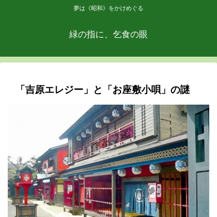
夢は《昭和》をかけめぐる
緑の指に、乞食の眼
「吉原エレジー」と「お座敷小唄」の謎