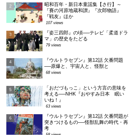
昭和百年・新日本童謡集【さ行】～
『賽の河原地蔵和讃』『次郎物語』
『戦友』ほか
107 views
『姿三四郎』の頃──テレビ「柔道ドラ
マ」の歴史をたどる
79 views
『ウルトラセブン』第12話 欠番問題
──原爆と、宇宙人と、怪獣と
68 views
「おだづもっこ」という方言の意味を
考える──NHK『おやすみ日本 眠い
いね！』
63 views
『ウルトラセブン』第12話 欠番問題が
突きつけるもの──怪獣乱舞の時代・再
考
58 views