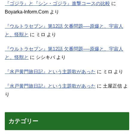
『ゴジラ』と『シン・ゴジラ』進撃コースの比較
に
Boyarka-Inform.Com
より
『ウルトラセブン』第12話 欠番問題──原爆と、宇宙人
と、怪獣と
に
ミロ
より
『ウルトラセブン』第12話 欠番問題──原爆と、宇宙人
と、怪獣と
に
シシキバ
より
『水戸黄門旅日記』という主題歌があった
に
ミロ
より
『水戸黄門旅日記』という主題歌があった
に
土屋正信
よ
り
カテゴリー