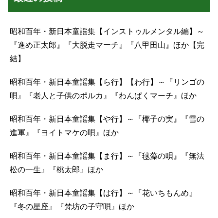
昭和百年・新日本童謡集【インストゥルメンタル編】～
『進め正太郎』『大脱走マーチ』『八甲田山』ほか【完
結】
昭和百年・新日本童謡集【ら行】【わ行】～『リンゴの
唄』『老人と子供のポルカ』『わんぱくマーチ』ほか
昭和百年・新日本童謡集【や行】～『椰子の実』『雪の
進軍』『ヨイトマケの唄』ほか
昭和百年・新日本童謡集【ま行】～『毬藻の唄』『無法
松の一生』『桃太郎』ほか
昭和百年・新日本童謡集【は行】～『花いちもんめ』
『冬の星座』『梵坊の子守唄』ほか