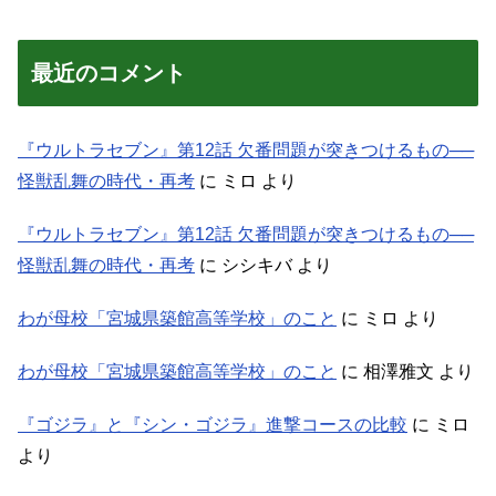
最近のコメント
『ウルトラセブン』第12話 欠番問題が突きつけるもの──
怪獣乱舞の時代・再考
に
ミロ
より
『ウルトラセブン』第12話 欠番問題が突きつけるもの──
怪獣乱舞の時代・再考
に
シシキバ
より
わが母校「宮城県築館高等学校」のこと
に
ミロ
より
わが母校「宮城県築館高等学校」のこと
に
相澤雅文
より
『ゴジラ』と『シン・ゴジラ』進撃コースの比較
に
ミロ
より