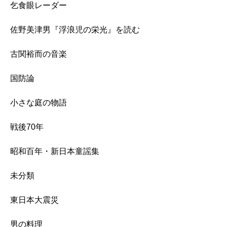
乞食眼レーダー
佐野美津男『浮浪児の栄光』を読む
古関裕而の音楽
国防論
小さな庭の物語
戦後70年
昭和百年・新日本童謡集
未分類
東日本大震災
男の料理