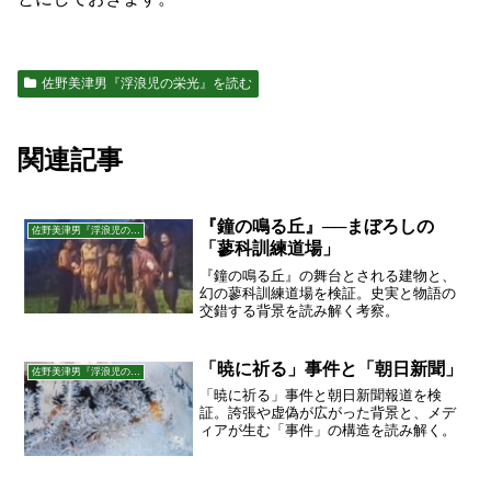
佐野美津男『浮浪児の栄光』を読む
関連記事
『鐘の鳴る丘』──まぼろしの
佐野美津男『浮浪児の栄光』を読む
「蓼科訓練道場」
『鐘の鳴る丘』の舞台とされる建物と、
幻の蓼科訓練道場を検証。史実と物語の
交錯する背景を読み解く考察。
「暁に祈る」事件と「朝日新聞」
佐野美津男『浮浪児の栄光』を読む
「暁に祈る」事件と朝日新聞報道を検
証。誇張や虚偽が広がった背景と、メデ
ィアが生む「事件」の構造を読み解く。