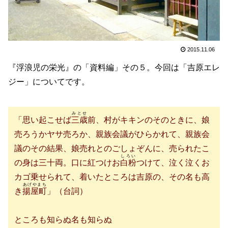
2015.11.06
『浮浪児の栄光』の「資料編」その５。今回は「吉原エレ
ジー」についてです。
みとせ
「思い起こせば
三歳
前、村がキキンのそのときに、娘
売ろうかヤサ売ろか、親族会議がひらかれて、親族会
議のその結果、娘売れとのごしょぞんに、売られたこ
しろい
の身は三十両。口に紅つけお
白粉
つけて、泣く泣くお
カゴ乗せられて、着いたところは吉原の、その名も高
あげやまち
き
揚屋町
」（台詞）
ところも知らぬ名も知らぬ