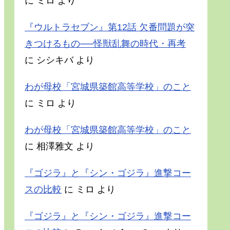
に
ミロ
より
『ウルトラセブン』第12話 欠番問題が突
きつけるもの──怪獣乱舞の時代・再考
に
シシキバ
より
わが母校「宮城県築館高等学校」のこと
に
ミロ
より
わが母校「宮城県築館高等学校」のこと
に
相澤雅文
より
『ゴジラ』と『シン・ゴジラ』進撃コー
スの比較
に
ミロ
より
『ゴジラ』と『シン・ゴジラ』進撃コー