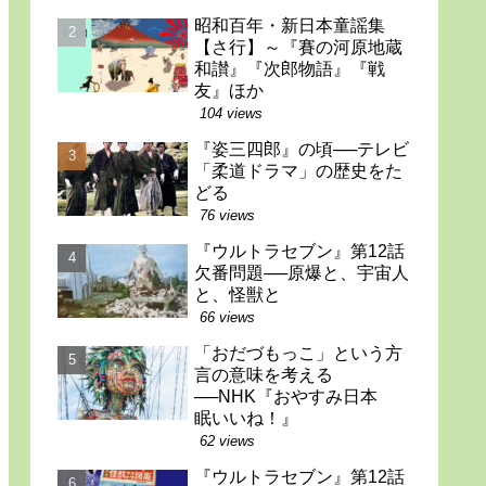
昭和百年・新日本童謡集
【さ行】～『賽の河原地蔵
和讃』『次郎物語』『戦
友』ほか
104 views
『姿三四郎』の頃──テレビ
「柔道ドラマ」の歴史をた
どる
76 views
『ウルトラセブン』第12話
欠番問題──原爆と、宇宙人
と、怪獣と
66 views
「おだづもっこ」という方
言の意味を考える
──NHK『おやすみ日本
眠いいね！』
62 views
『ウルトラセブン』第12話