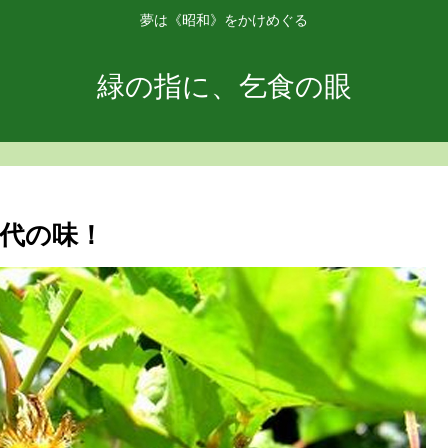
夢は《昭和》をかけめぐる
緑の指に、乞食の眼
代の味！