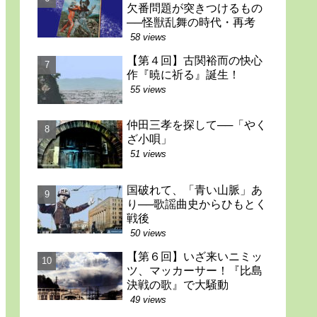
欠番問題が突きつけるもの
──怪獣乱舞の時代・再考
58 views
【第４回】古関裕而の快心
作『暁に祈る』誕生！
55 views
仲田三孝を探して──「やく
ざ小唄」
51 views
国破れて、「青い山脈」あ
り──歌謡曲史からひもとく
戦後
50 views
【第６回】いざ来いニミッ
ツ、マッカーサー！『比島
決戦の歌』で大騒動
49 views