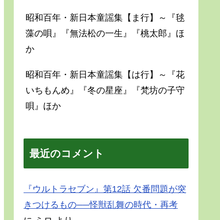
昭和百年・新日本童謡集【ま行】～『毬
藻の唄』『無法松の一生』『桃太郎』ほ
か
昭和百年・新日本童謡集【は行】～『花
いちもんめ』『冬の星座』『梵坊の子守
唄』ほか
最近のコメント
『ウルトラセブン』第12話 欠番問題が突
きつけるもの──怪獣乱舞の時代・再考