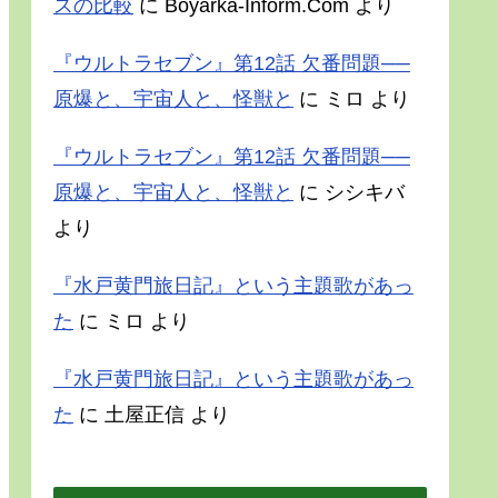
スの比較
に
Boyarka-Inform.Com
より
『ウルトラセブン』第12話 欠番問題──
原爆と、宇宙人と、怪獣と
に
ミロ
より
『ウルトラセブン』第12話 欠番問題──
原爆と、宇宙人と、怪獣と
に
シシキバ
より
『水戸黄門旅日記』という主題歌があっ
た
に
ミロ
より
『水戸黄門旅日記』という主題歌があっ
た
に
土屋正信
より