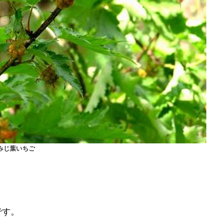
みじ葉いちご
です。