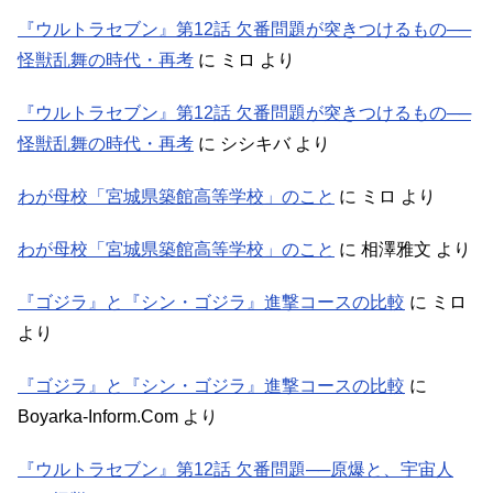
『ウルトラセブン』第12話 欠番問題が突きつけるもの──
怪獣乱舞の時代・再考
に
ミロ
より
『ウルトラセブン』第12話 欠番問題が突きつけるもの──
怪獣乱舞の時代・再考
に
シシキバ
より
わが母校「宮城県築館高等学校」のこと
に
ミロ
より
わが母校「宮城県築館高等学校」のこと
に
相澤雅文
より
『ゴジラ』と『シン・ゴジラ』進撃コースの比較
に
ミロ
より
『ゴジラ』と『シン・ゴジラ』進撃コースの比較
に
Boyarka-Inform.Com
より
『ウルトラセブン』第12話 欠番問題──原爆と、宇宙人