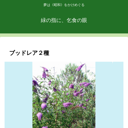
夢は《昭和》をかけめぐる
緑の指に、乞食の眼
ブッドレア２種