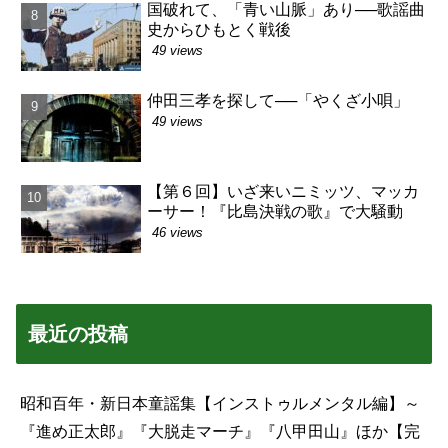
国破れて、「青い山脈」あり──歌謡曲
史からひもとく戦後
49 views
仲田三孝を探して──「やくざ小唄」
49 views
【第６回】いざ来いニミッツ、マッカ
ーサー！『比島決戦の歌』で大騒動
46 views
最近の投稿
昭和百年・新日本童謡集【インストゥルメンタル編】～
『進め正太郎』『大脱走マーチ』『八甲田山』ほか【完