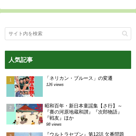
人気記事
「ネリカン・ブルース」の変遷
126 views
昭和百年・新日本童謡集【さ行】～
『賽の河原地蔵和讃』『次郎物語』
『戦友』ほか
98 views
『ウルトラセブン』第12話 欠番問題