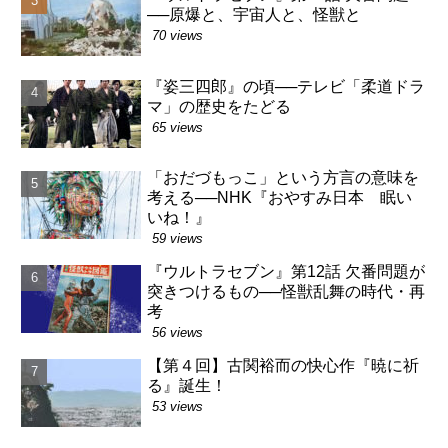
──原爆と、宇宙人と、怪獣と
70 views
『姿三四郎』の頃──テレビ「柔道ドラ
マ」の歴史をたどる
65 views
「おだづもっこ」という方言の意味を
考える──NHK『おやすみ日本 眠い
いね！』
59 views
『ウルトラセブン』第12話 欠番問題が
突きつけるもの──怪獣乱舞の時代・再
考
56 views
【第４回】古関裕而の快心作『暁に祈
る』誕生！
53 views