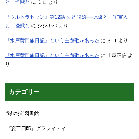
と、怪獣と
に
ミロ
より
『ウルトラセブン』第12話 欠番問題──原爆と、宇宙人
と、怪獣と
に
シシキバ
より
『水戸黄門旅日記』という主題歌があった
に
ミロ
より
『水戸黄門旅日記』という主題歌があった
に
土屋正信
よ
り
カテゴリー
“緑の指”図書館
『姿三四郎』グラフィティ