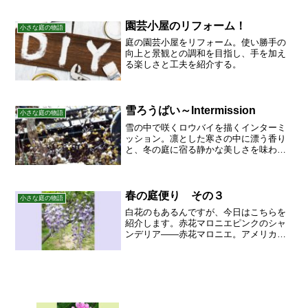
園芸小屋のリフォーム！
小さな庭の物語
庭の園芸小屋をリフォーム。使い勝手の
向上と景観との調和を目指し、手を加え
る楽しさと工夫を紹介する。
雪ろうばい～Intermission
小さな庭の物語
雪の中で咲くロウバイを描くインターミ
ッション。凛とした寒さの中に漂う香り
と、冬の庭に宿る静かな美しさを味わ
う。
春の庭便り その３
小さな庭の物語
白花のもあるんですが、今日はこちらを
紹介します。赤花マロニエピンクのシャ
ンデリア――赤花マロニエ。アメリカ・
トチノキの赤花種を、赤花マロニエと呼
んでいるようです。マロニエは、西洋ト
チノキのフランス名です。花はマロニエ
シャンゼリゼ 赤い風...