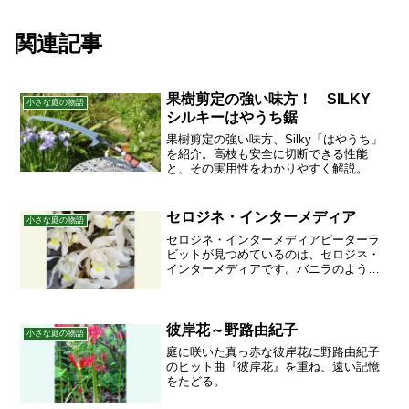
関連記事
果樹剪定の強い味方！ SILKY
小さな庭の物語
シルキーはやうち鋸
果樹剪定の強い味方、Silky「はやうち」
を紹介。高枝も安全に切断できる性能
と、その実用性をわかりやすく解説。
セロジネ・インターメディア
小さな庭の物語
セロジネ・インターメディアピーターラ
ビットが見つめているのは、セロジネ・
インターメディアです。バニラのような
甘っとろい香りを放ちます。昨年購入し
たばかりなので、まだ小さいです。あま
り、肥料もやった記憶がないし…こんな
無精な園芸家の下でよくぞ...
彼岸花～野路由紀子
小さな庭の物語
庭に咲いた真っ赤な彼岸花に野路由紀子
のヒット曲『彼岸花』を重ね、遠い記憶
をたどる。