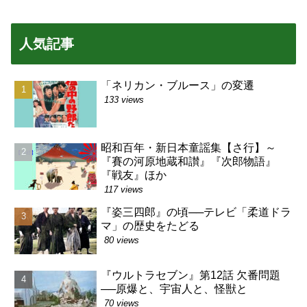
人気記事
「ネリカン・ブルース」の変遷
133 views
昭和百年・新日本童謡集【さ行】～
『賽の河原地蔵和讃』『次郎物語』
『戦友』ほか
117 views
『姿三四郎』の頃──テレビ「柔道ドラ
マ」の歴史をたどる
80 views
『ウルトラセブン』第12話 欠番問題
──原爆と、宇宙人と、怪獣と
70 views