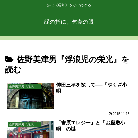
夢は《昭和》をかけめぐる
緑の指に、乞食の眼
佐野美津男『浮浪児の栄光』を
読む
仲田三孝を探して──「やくざ小
佐野美津男『浮浪児の栄光』を読む
唄」
2015.11.15
「吉原エレジー」と「お座敷小
佐野美津男『浮浪児の栄光』を読む
唄」の謎