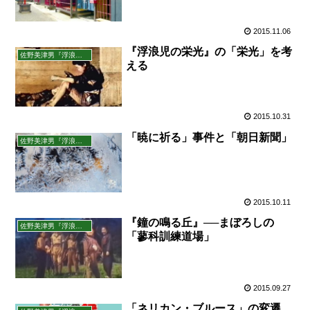
2015.11.06
『浮浪児の栄光』の「栄光」を考
佐野美津男『浮浪児の栄光』を読む
える
2015.10.31
「暁に祈る」事件と「朝日新聞」
佐野美津男『浮浪児の栄光』を読む
2015.10.11
『鐘の鳴る丘』──まぼろしの
佐野美津男『浮浪児の栄光』を読む
「蓼科訓練道場」
2015.09.27
「ネリカン・ブルース」の変遷