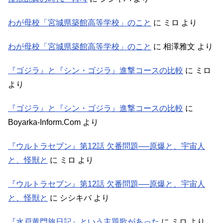
わが母校「宮城県築館高等学校」のこと
に
ミロ
より
わが母校「宮城県築館高等学校」のこと
に
相澤雅文
より
『ゴジラ』と『シン・ゴジラ』進撃コースの比較
に
ミロ
より
『ゴジラ』と『シン・ゴジラ』進撃コースの比較
に
Boyarka-Inform.Com
より
『ウルトラセブン』第12話 欠番問題──原爆と、宇宙人
と、怪獣と
に
ミロ
より
『ウルトラセブン』第12話 欠番問題──原爆と、宇宙人
と、怪獣と
に
シシキバ
より
『水戸黄門旅日記』という主題歌があった
に
ミロ
より