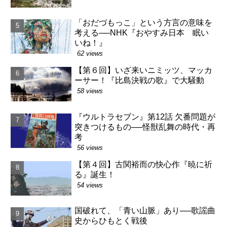
「おだづもっこ」という方言の意味を
考える──NHK『おやすみ日本 眠い
いね！』
62 views
【第６回】いざ来いニミッツ、マッカ
ーサー！『比島決戦の歌』で大騒動
58 views
『ウルトラセブン』第12話 欠番問題が
突きつけるもの──怪獣乱舞の時代・再
考
56 views
【第４回】古関裕而の快心作『暁に祈
る』誕生！
54 views
国破れて、「青い山脈」あり──歌謡曲
史からひもとく戦後