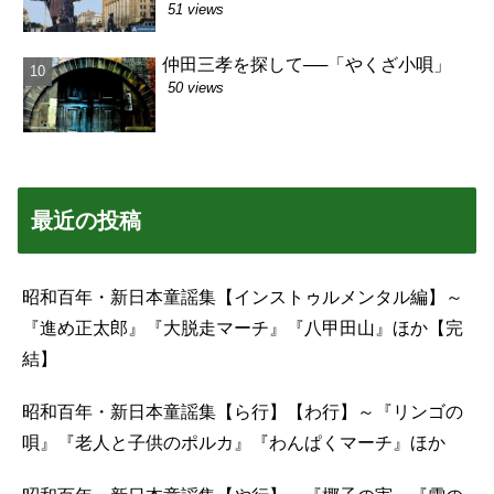
51 views
仲田三孝を探して──「やくざ小唄」
50 views
最近の投稿
昭和百年・新日本童謡集【インストゥルメンタル編】～
『進め正太郎』『大脱走マーチ』『八甲田山』ほか【完
結】
昭和百年・新日本童謡集【ら行】【わ行】～『リンゴの
唄』『老人と子供のポルカ』『わんぱくマーチ』ほか