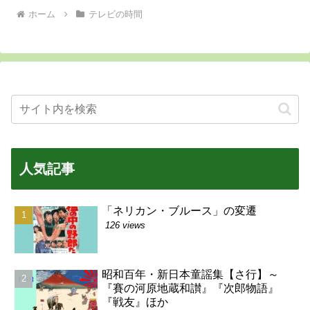
ホーム
テレビの時間
人気記事
「ネリカン・ブルース」の変遷
126 views
昭和百年・新日本童謡集【さ行】～
『賽の河原地蔵和讃』『次郎物語』
『戦友』ほか