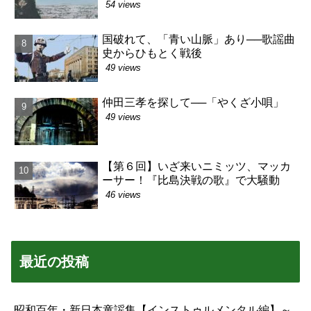
54 views
国破れて、「青い山脈」あり──歌謡曲
史からひもとく戦後
49 views
仲田三孝を探して──「やくざ小唄」
49 views
【第６回】いざ来いニミッツ、マッカ
ーサー！『比島決戦の歌』で大騒動
46 views
最近の投稿
昭和百年・新日本童謡集【インストゥルメンタル編】～