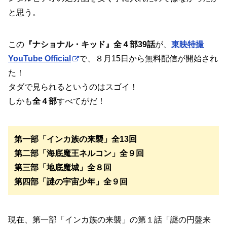
と思う。
この
『ナショナル・キッド』全４部39話
が、
東映特撮
YouTube Official
で、８月15日から無料配信が開始され
た！
タダで見られるというのはスゴイ！
しかも
全４部
すべてがだ！
第一部「インカ族の来襲」全13回
第二部「海底魔王ネルコン」全９回
第三部「地底魔城」全８回
第四部「謎の宇宙少年」全９回
現在、第一部「インカ族の来襲」の第１話「謎の円盤来