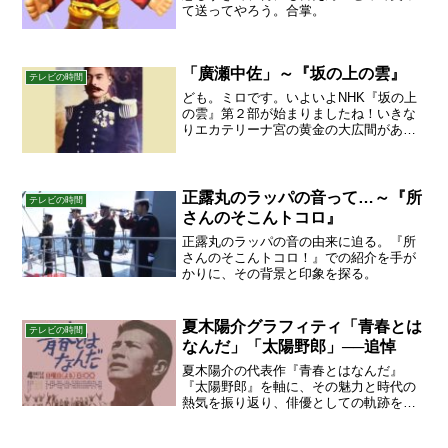
て送ってやろう。合掌。
「廣瀬中佐」～『坂の上の雲』
テレビの時間
ども。ミロです。いよいよNHK『坂の上
の雲』第２部が始まりましたね！いきな
りエカテリーナ宮の黄金の大広間があら
われたのにはびっくりしました。すごい
ところでロケっちゃってますね。映画並
みの豪華版です。これを見られただけで
も、今回はよかったあ！...
正露丸のラッパの音って…～『所
テレビの時間
さんのそこんトコロ』
正露丸のラッパの音の由来に迫る。『所
さんのそこんトコロ！』での紹介を手が
かりに、その背景と印象を探る。
夏木陽介グラフィティ「青春とは
テレビの時間
なんだ」「太陽野郎」──追悼
夏木陽介の代表作『青春とはなんだ』
『太陽野郎』を軸に、その魅力と時代の
熱気を振り返り、俳優としての軌跡をた
どる追悼記。