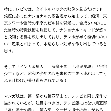
特にテレビでは、タイトルバックの映像を見るだけでも、
銀座にあったナショナルの広告塔から始まって、銀河、東
京タワーや当時の東京のビル群を背景に、合成を中心にし
た当時の特撮技術を駆使して、ナショナル・キッドが悠々
と飛翔する姿を映し出しており、テンポが早く歯切れのい
い主題歌と相まって、素晴らしい効果を作り出していると
思う。
そして「インカ金星人」「海底王国」「地底魔城」「宇宙
少年」など、昭和の少年の心を未知の世界へ連れ出してく
れる仕掛けが張り巡らされている！
マンガ版は、第一部から第四部まで、テレビと同じ原作で
描かれているが、注目すべきは、テレビ版にはない第五部
「昆虫戦士の巻」、第六部「ターザン博士の巻」があるこ