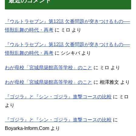
最近のコメント
『ウルトラセブン』第12話 欠番問題が突きつけるもの──
怪獣乱舞の時代・再考
に
ミロ
より
『ウルトラセブン』第12話 欠番問題が突きつけるもの──
怪獣乱舞の時代・再考
に
シシキバ
より
わが母校「宮城県築館高等学校」のこと
に
ミロ
より
わが母校「宮城県築館高等学校」のこと
に
相澤雅文
より
『ゴジラ』と『シン・ゴジラ』進撃コースの比較
に
ミロ
より
『ゴジラ』と『シン・ゴジラ』進撃コースの比較
に
Boyarka-Inform.Com
より