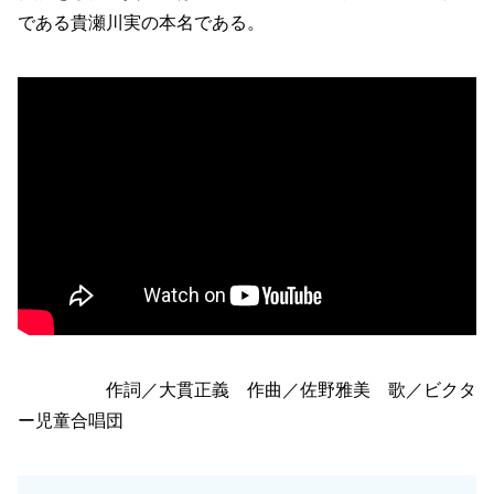
である貴瀬川実の本名である。
作詞／大貫正義 作曲／佐野雅美 歌／ビクタ
ー児童合唱団