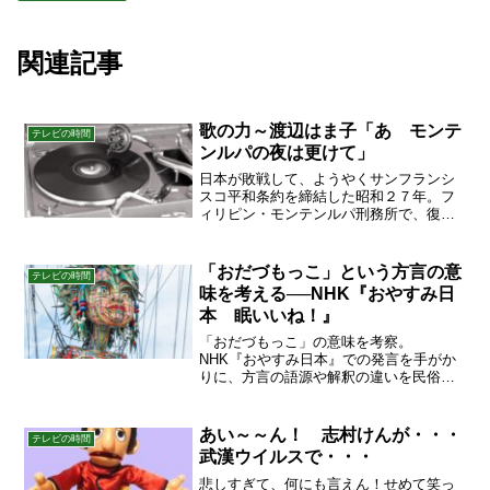
関連記事
歌の力～渡辺はま子「あゝモンテ
テレビの時間
ンルパの夜は更けて」
日本が敗戦して、ようやくサンフランシ
スコ平和条約を締結した昭和２７年。フ
ィリピン・モンテンルパ刑務所で、復讐
ふくしゅう裁判による冤罪えんざいの罪
をかぶせられ、死刑執行におびえながら
日々を送る日本人戦犯たちがいた。その
「おだづもっこ」という方言の意
テレビの時間
戦犯たちの中のふたり、代...
味を考える──NHK『おやすみ日
本 眠いいね！』
「おだづもっこ」の意味を考察。
NHK『おやすみ日本』での発言を手がか
りに、方言の語源や解釈の違いを民俗学
的に読み解く。
あい～～ん！ 志村けんが・・・
テレビの時間
武漢ウイルスで・・・
悲しすぎて、何にも言えん！せめて笑っ