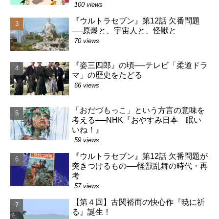
100 views
『ウルトラセブン』第12話 欠番問題
──原爆と、宇宙人と、怪獣と
70 views
『姿三四郎』の頃──テレビ「柔道ドラ
マ」の歴史をたどる
66 views
「おだづもっこ」という方言の意味を
考える──NHK『おやすみ日本 眠い
いね！』
59 views
『ウルトラセブン』第12話 欠番問題が
突きつけるもの──怪獣乱舞の時代・再
考
57 views
【第４回】古関裕而の快心作『暁に祈
る』誕生！