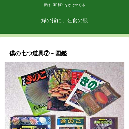
夢は《昭和》をかけめぐる
緑の指に、乞食の眼
僕の七つ道具⑦～図鑑