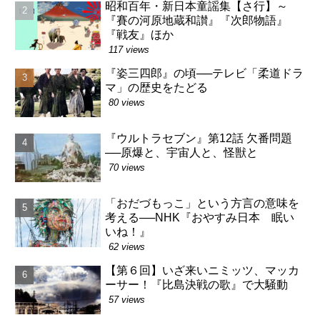
昭和百年・新日本童謡集【さ行】～
『賽の河原地蔵和讃』『次郎物語』
『戦友』ほか
117 views
『姿三四郎』の頃──テレビ「柔道ドラ
マ」の歴史をたどる
80 views
『ウルトラセブン』第12話 欠番問題
──原爆と、宇宙人と、怪獣と
70 views
「おだづもっこ」という方言の意味を
考える──NHK『おやすみ日本 眠い
いね！』
62 views
【第６回】いざ来いニミッツ、マッカ
ーサー！『比島決戦の歌』で大騒動
57 views