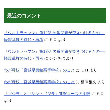
最近のコメント
『ウルトラセブン』第12話 欠番問題が突きつけるもの──
怪獣乱舞の時代・再考
に
ミロ
より
『ウルトラセブン』第12話 欠番問題が突きつけるもの──
怪獣乱舞の時代・再考
に
シシキバ
より
わが母校「宮城県築館高等学校」のこと
に
ミロ
より
わが母校「宮城県築館高等学校」のこと
に
相澤雅文
より
『ゴジラ』と『シン・ゴジラ』進撃コースの比較
に
ミロ
より