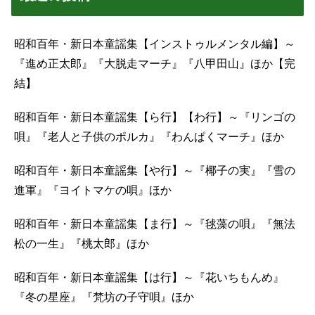
昭和百年・新日本童謡集【インストゥルメンタル編】～
『進め正太郎』『大脱走マーチ』『八甲田山』ほか【完
結】
昭和百年・新日本童謡集【ら行】【わ行】～『リンゴの
唄』『老人と子供のポルカ』『わんぱくマーチ』ほか
昭和百年・新日本童謡集【や行】～『椰子の実』『雪の
進軍』『ヨイトマケの唄』ほか
昭和百年・新日本童謡集【ま行】～『毬藻の唄』『無法
松の一生』『桃太郎』ほか
昭和百年・新日本童謡集【は行】～『花いちもんめ』
『冬の星座』『梵坊の子守唄』ほか