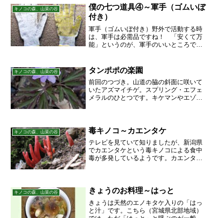
目からこぼれて、あちこちに...
僕の七つ道具④～軍手（ゴムいぼ
キノコの森、山菜の谷
付き）
軍手（ゴムいぼ付き）野外で活動する時
は、軍手は必需品ですね！ 「安くて万
能」というのが、軍手のいいところで
す。キノコ狩りの時は、「ゴムのイボ付
き」の軍手がお勧めです。平地でしかや
らないのであれば、ふつうの軍手でいい
タンポポの楽園
キノコの森、山菜の谷
です。ただし、沢の斜面を登...
前回のつづき。山道の脇の斜面に咲いて
いたアズマイチゲ。スプリング・エフェ
メラルのひとつです。キケマンやエゾエ
ンゴサクと一緒に咲いていました。淡い
青紫色が独特の透明感を感じさせます。
こちらは、白花種。同じ斜面に咲いてい
ました。大樹の枝々に、な...
毒キノコ～カエンタケ
キノコの森、山菜の谷
テレビを見ていて知りましたが、新潟県
でカエンタケという毒キノコによる食中
毒が多発しているようです。カエンタ
ケ：猛毒キノコ、新潟で増殖 危険！誤
食で死亡例も 長雨後の酷暑で成長か 毎
日新聞の記事です。でも、どうしていま
ごろ毒キノコの話題なんだ...
きょうのお料理～はっと
キノコの森、山菜の谷
きょうは天然のエノキタケ入りの「はっ
と汁」です。こちら（宮城県北部地域）