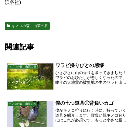
渓谷社)
キノコの森、山菜の谷
関連記事
ワラビ採りびとの感懐
キノコの森、山菜の谷
ひさびさに山の香りを吸ってきました！
ワラビのおひたしが恋しくなったので、
昨年の大地震の被災地の中のワラビ山ま
で、大迂回作戦を決行しました。ＵＳア
ーミーのアルミシートにひろげたのが、
本日１時間ほどの成果です。しかし、目
的地までの行程では、落石...
僕の七つ道具①背負いカゴ
キノコの森、山菜の谷
僕がキノコ狩りに行く時に、持っていく
道具を紹介します。背負い籠キノコ狩り
にはこれが必須です。もっと小さな腰カ
ゴを付けてる人もいますが、ともかく
「竹カゴ」であることが大事です。なぜ
って？採ったキノコの胞子が、竹の編み