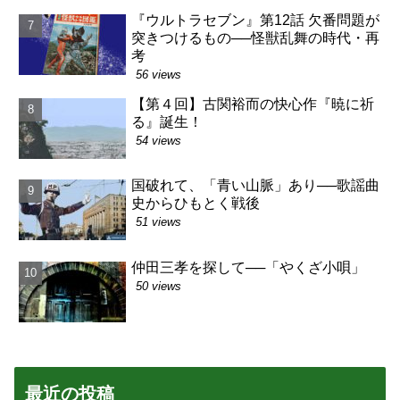
『ウルトラセブン』第12話 欠番問題が
突きつけるもの──怪獣乱舞の時代・再
考
56 views
【第４回】古関裕而の快心作『暁に祈
る』誕生！
54 views
国破れて、「青い山脈」あり──歌謡曲
史からひもとく戦後
51 views
仲田三孝を探して──「やくざ小唄」
50 views
最近の投稿