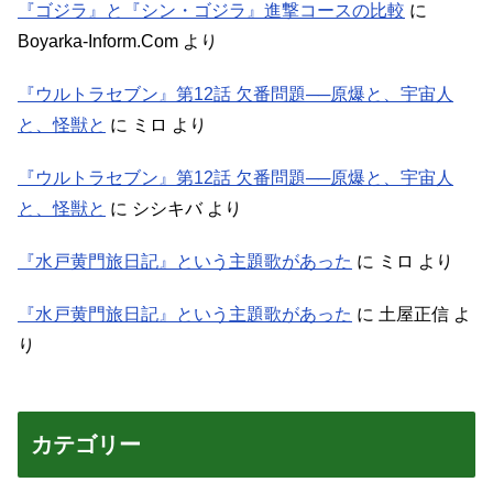
『ゴジラ』と『シン・ゴジラ』進撃コースの比較
に
Boyarka-Inform.Com
より
『ウルトラセブン』第12話 欠番問題──原爆と、宇宙人
と、怪獣と
に
ミロ
より
『ウルトラセブン』第12話 欠番問題──原爆と、宇宙人
と、怪獣と
に
シシキバ
より
『水戸黄門旅日記』という主題歌があった
に
ミロ
より
『水戸黄門旅日記』という主題歌があった
に
土屋正信
よ
り
カテゴリー