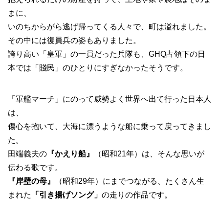
まに、
いのちからがら逃げ帰ってくる人々で、町は溢れました。
その中には復員兵の姿もありました。
誇り高い「皇軍」の一員だった兵隊も、GHQ占領下の日
本では「賤民」のひとりにすぎなかったそうです。
「軍艦マーチ」にのって威勢よく世界へ出て行った日本人
は、
傷心を抱いて、大海に漂うような船に乗って戻ってきまし
た。
田端義夫の
『かえり船』
（昭和21年）は、そんな思いが
伝わる歌です。
『岸壁の母』
（昭和29年）にまでつながる、たくさん生
まれた
「引き揚げソング」
の走りの作品です。