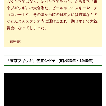
ぼくたちではなく、G・Iたちであった。たちまち『東
京ブギウギ』の大合唱だ。ビールやウイスキーや、チ
ョコレートや、そのほか当時の日本人には貴重なもの
がどんどんスタジオ内に運びこまれ、期せずして大祝
賀会になってしまった。
（前掲書）
『東京ブギウギ』笠置シヅ子 （昭和23年・1948年）