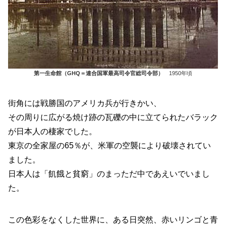
第一生命館（GHQ＝連合国軍最高司令官総司令部）
1950年頃
街角には戦勝国のアメリカ兵が行きかい、
その周りに広がる焼け跡の瓦礫の中に立てられたバラック
が日本人の棲家でした。
東京の全家屋の65％が、米軍の空襲により破壊されてい
ました。
日本人は「飢餓と貧窮」のまっただ中であえいでいまし
た。
この色彩をなくした世界に、ある日突然、赤いリンゴと青