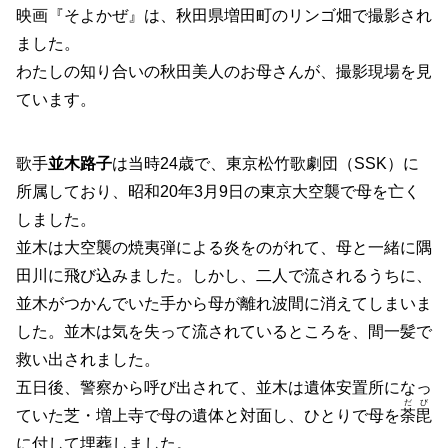
映画『そよかぜ』は、秋田県増田町のリンゴ畑で撮影され
ました。
わたしの知り合いの秋田美人のお母さんが、撮影現場を見
ています。
歌手
並木路子
は当時24歳で、東京松竹歌劇団（SSK）に
所属しており、昭和20年3月9日の東京大空襲で母を亡く
しました。
並木は大空襲の焼夷弾による炎をのがれて、母と一緒に隅
田川に飛び込みました。しかし、二人で流されるうちに、
並木がつかんでいた手から母が離れ波間に消えてしまいま
した。並木は気を失って流されているところを、間一髪で
救い出されました。
五日後、警察から呼び出されて、並木は遺体安置所になっ
だび
ていた芝・増上寺で母の遺体と対面し、ひとりで母を
荼毘
に付して埋葬しました。