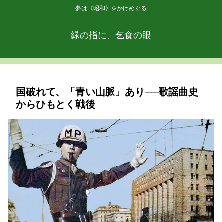
夢は《昭和》をかけめぐる
緑の指に、乞食の眼
国破れて、「青い山脈」あり──歌謡曲史
からひもとく戦後