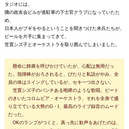
タジオには、
隣の政友会ビルが進駐軍の下士官クラブになっていたた
め、
日本人がブギをやるということを聞きつけた米兵たちが、
ビールを片手に集まってきて、
笠置シズ子とオーケストラを取り囲んでしまいました。
懸命に静粛を呼びかけていたが、心配は無用だっ
た。指揮棒がおろされると、ぴたりと私語がやみ、全
員の体はスイングしているが、セキ一つ出さない。
笠置シズ子のパンチある咆哮のような歌唱、ビート
のきいたコロムビア・オーケストラ、それを全身で盛
り立てている大勢のG・I、最高のライブ録音のムード
だった。
OKのランプがつくと、真っ先に歓声をあげたのは、