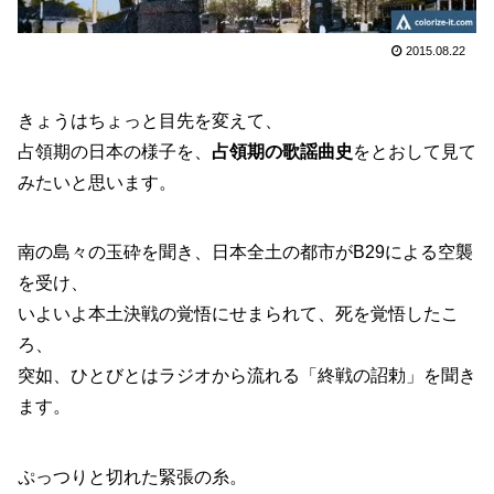
2015.08.22
きょうはちょっと目先を変えて、
占領期の日本の様子を、
占領期の歌謡曲史
をとおして見て
みたいと思います。
南の島々の玉砕を聞き、日本全土の都市がB29による空襲
を受け、
いよいよ本土決戦の覚悟にせまられて、死を覚悟したこ
ろ、
突如、ひとびとはラジオから流れる「終戦の詔勅」を聞き
ます。
ぷっつりと切れた緊張の糸。