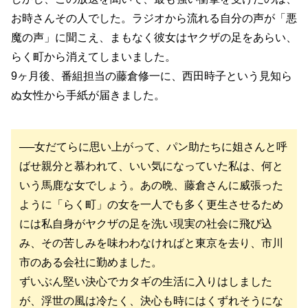
お時さんその人でした。ラジオから流れる自分の声が「悪
魔の声」に聞こえ、まもなく彼女はヤクザの足をあらい、
らく町から消えてしまいました。
9ヶ月後、番組担当の藤倉修一に、西田時子という見知ら
ぬ女性から手紙が届きました。
──女だてらに思い上がって、パン助たちに姐さんと呼
ばせ親分と慕われて、いい気になっていた私は、何と
いう馬鹿な女でしょう。あの晩、藤倉さんに威張った
ように「らく町」の女を一人でも多く更生させるため
には私自身がヤクザの足を洗い現実の社会に飛び込
み、その苦しみを味わわなければと東京を去り、市川
市のある会社に勤めました。
ずいぶん堅い決心でカタギの生活に入りはしました
が、浮世の風は冷たく、決心も時にはくずれそうにな