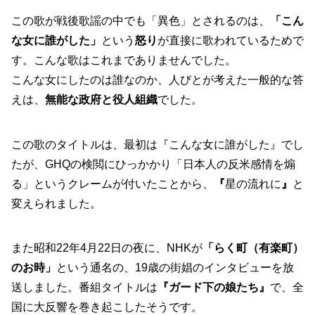
この歌が戦後歌謡の中でも「異色」とされるのは、
「こん
な女に誰がした」
という
怒り
が直接に歌われているためで
す。こんな歌はこれまでありませんでした。
こんな女にしたのは誰なのか、人びとが考えた一般的な答
えは、
無能な政府と役人組織
でした。
この歌のタイトルは、最初は『こんな女に誰がした』でし
たが、GHQの検閲にひっかかり「日本人の反米感情を煽
る」というクレームが付いたことから、
『
星の流れに
』
と
変えられました。
また昭和22年4月22日の夜に、NHKが
「らく町（有楽町）
のお時」
という通名の、19歳の街娼のインタビューを放
送しました。番組タイトルは
『ガード下の娘たち』
で、全
国に大反響を巻き起こしたそうです。