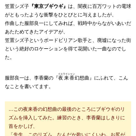
笠置シズ子
『東京ブギウギ』
は、闇夜に百万ワットの電球
がともったような衝撃をひとびとに与えましたが、
作曲した服部良一にしてみれば、戦時中からながいあいだ
あたためてきたアイデアが、
笠置シズ子というボードビリアン歌手と、廃墟になった街
という絶好のロケーションを得て花開いた一曲なのでし
た。
イエライシャン
服部良一は、李香蘭の『
夜来香
幻想曲』にふれて、こん
なことを書いてます。
…この夜来香の幻想曲の最後のところにブギウギのリ
ズムを挿入してみた。練習のとき、李香蘭はしきりに
首をかしげ、
「先生、このリズム、なんだか歌いにくいわ。お尻が