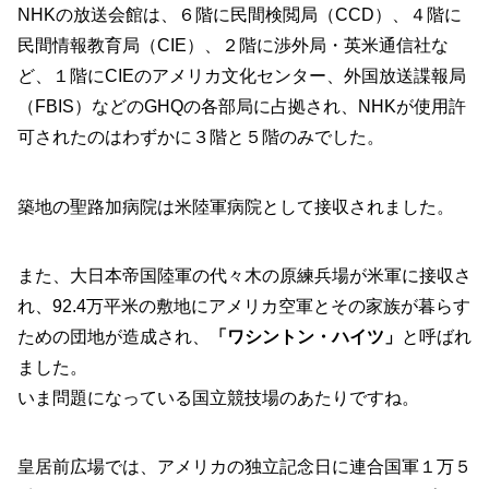
NHKの放送会館は、６階に民間検閲局（CCD）、４階に
民間情報教育局（CIE）、２階に渉外局・英米通信社な
ど、１階にCIEのアメリカ文化センター、外国放送諜報局
（FBIS）などのGHQの各部局に占拠され、NHKが使用許
可されたのはわずかに３階と５階のみでした。
築地の聖路加病院は米陸軍病院として接収されました。
また、大日本帝国陸軍の代々木の原練兵場が米軍に接収さ
れ、92.4万平米の敷地にアメリカ空軍とその家族が暮らす
ための団地が造成され、
「ワシントン・ハイツ」
と呼ばれ
ました。
いま問題になっている国立競技場のあたりですね。
皇居前広場では、アメリカの独立記念日に連合国軍１万５