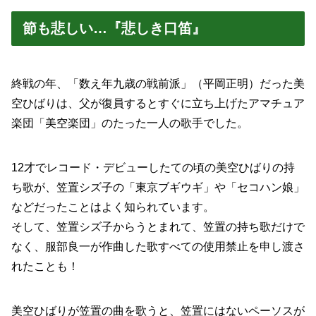
節も悲しい…『悲しき口笛』
終戦の年、「数え年九歳の戦前派」（平岡正明）だった美
空ひばりは、父が復員するとすぐに立ち上げたアマチュア
楽団「美空楽団」のたった一人の歌手でした。
12才でレコード・デビューしたての頃の美空ひばりの持
ち歌が、笠置シズ子の「東京ブギウギ」や「セコハン娘」
などだったことはよく知られています。
そして、笠置シズ子からうとまれて、笠置の持ち歌だけで
なく、服部良一が作曲した歌すべての使用禁止を申し渡さ
れたことも！
美空ひばりが笠置の曲を歌うと、笠置にはないペーソスが