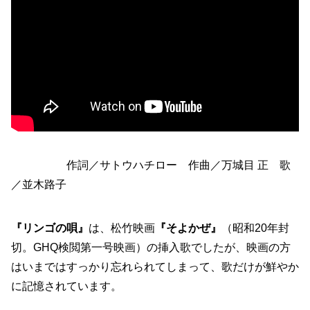
作詞／サトウハチロー
作曲
／
万城目 正 歌
／
並木路子
『
リンゴ
の唄』
は、松竹映画
『そよかぜ』
（昭和20年封
切。GHQ検閲第一号映画）の挿入歌でしたが、映画の方
はいまではすっかり忘れられてしまって、歌だけが鮮やか
に記憶されています。