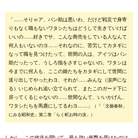
「……そりゃア、パン助は悪いわ、だけど戦災で身寄
りもなく職もないワタシたちはどうして生きていけば
いいの……好きでサ、こんな商売をしている人なんて
何人もいないのヨ……それなのに、苦労してカタギに
なって職を見つけたって、世間の人は、アイツはパン
助だったって、うしろ指をさすじゃないの。ワタシは
今までに何人も、ここの娘たちをカタギにして世間に
送り出してやったわヨ、それが……みんな（涙声にな
る）いじめられ追い立てられて、またこのガード下に
戻ってくるじゃないの……世間なんて、いいかげん、
ワタシたちを馬鹿にしてるわヨ……」
（『「文藝春秋」
にみる昭和史』第二巻「らく町お時の涙」）
しかし、この放送を聞いて、最も強い衝撃を受けたのは、