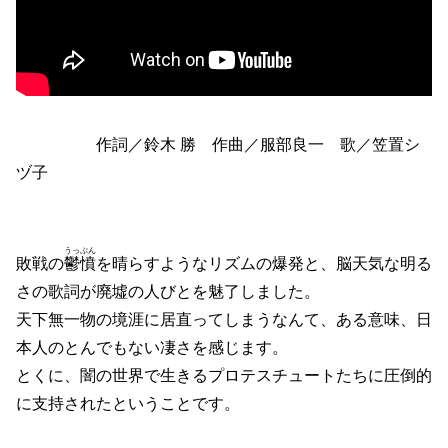
作詞／鈴木 勝 作曲／服部良一 歌／笠置シ
ヅ子
うっぷん
敗戦の
鬱憤
を晴らすようなリズムの爆発と、脳天気な明る
さの歌詞が廃墟の人びとを魅了しました。
天下無一物の境涯に居直ってしまうなんて、ある意味、日
本人のとんでもない凄さを感じます。
とくに、闇の世界で生きるプロテスチュートたちに圧倒的
に支持されたということです。