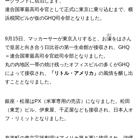
ーグランドに宿泊します。
連合国軍最高司令官として正式に東京に乗り込むまで、横
浜税関ビルが仮のGHQ司令部となりました。
ほり
9月15日、マッカーサーが東京入りすると、お
濠
をはさん
で皇居と向き合う日比谷の第一生命館が接収され、GHQ
＝連合国軍最高司令官総司令部となりました。
丸の内地区一帯の焼け残ったオフィスビルの多くがGHQ
によって接収され、
「リトル・アメリカ」
の風情を醸し出
すこととなりました。
銀座・松屋はPX（米軍専用の売店）になりました。松田
（東芝）ビル、伊東屋、千疋屋なども接収され、日本人オ
フ・リミットとなりました。
有楽町の東京宝塚劇場はアメリカ第８軍に接収され、沖縄