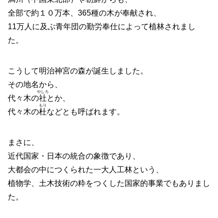
全部で約１０万本、365種の木が奉献され、
11万人に及ぶ青年団の勤労奉仕によって植林されまし
た。
こうして明治神宮の森が誕生しました。
その地名から、
やしろ
代々木の
社
とか、
もり
代々木の
杜
などとも呼ばれます。
まさに、
近代国家・日本の統合の象徴であり、
大都会の中につくられた一大人工林という、
植物学、土木技術の粋をつくした国家的事業でもありまし
た。