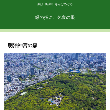
夢は《昭和》をかけめぐる
緑の指に、乞食の眼
明治神宮の森