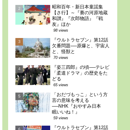
昭和百年・新日本童謡集
【さ行】～『賽の河原地蔵
和讃』『次郎物語』『戦
友』ほか
98 views
『ウルトラセブン』第12話
欠番問題──原爆と、宇宙人
と、怪獣と
70 views
『姿三四郎』の頃──テレビ
「柔道ドラマ」の歴史をた
どる
65 views
「おだづもっこ」という方
言の意味を考える
──NHK『おやすみ日本
眠いいね！』
59 views
『ウルトラセブン』第12話