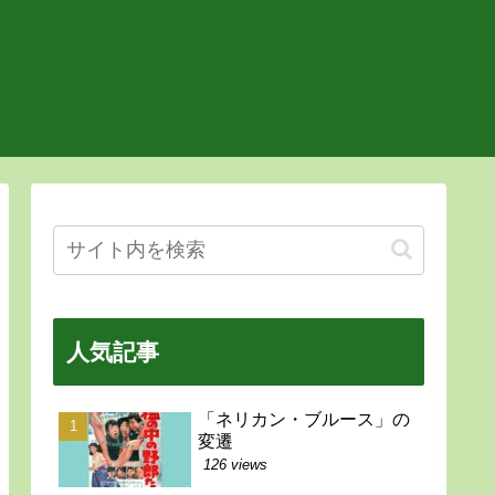
人気記事
「ネリカン・ブルース」の
変遷
126 views