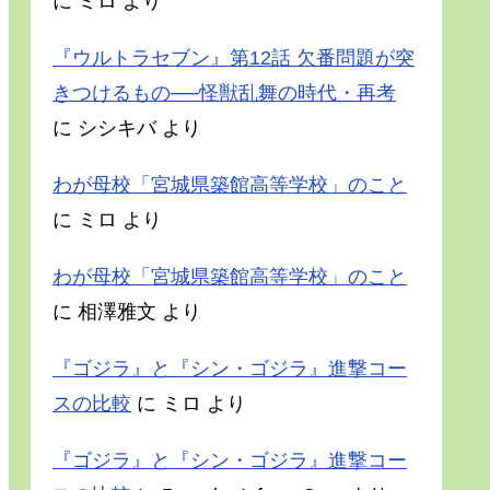
に
ミロ
より
『ウルトラセブン』第12話 欠番問題が突
きつけるもの──怪獣乱舞の時代・再考
に
シシキバ
より
わが母校「宮城県築館高等学校」のこと
に
ミロ
より
わが母校「宮城県築館高等学校」のこと
に
相澤雅文
より
『ゴジラ』と『シン・ゴジラ』進撃コー
スの比較
に
ミロ
より
『ゴジラ』と『シン・ゴジラ』進撃コー