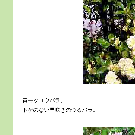
黄モッコウバラ。
トゲのない早咲きのつるバラ。