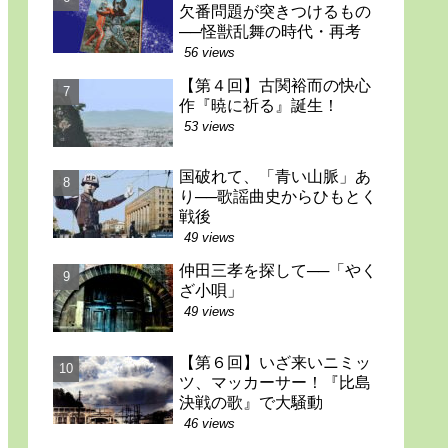
欠番問題が突きつけるもの
──怪獣乱舞の時代・再考
56 views
【第４回】古関裕而の快心
作『暁に祈る』誕生！
53 views
国破れて、「青い山脈」あ
り──歌謡曲史からひもとく
戦後
49 views
仲田三孝を探して──「やく
ざ小唄」
49 views
【第６回】いざ来いニミッ
ツ、マッカーサー！『比島
決戦の歌』で大騒動
46 views