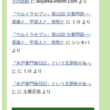
スの比較
に
Boyarka-Inform.Com
より
『ウルトラセブン』第12話 欠番問題──
原爆と、宇宙人と、怪獣と
に
ミロ
より
『ウルトラセブン』第12話 欠番問題──
原爆と、宇宙人と、怪獣と
に
シシキバ
より
『水戸黄門旅日記』という主題歌があっ
た
に
ミロ
より
『水戸黄門旅日記』という主題歌があっ
た
に
土屋正信
より