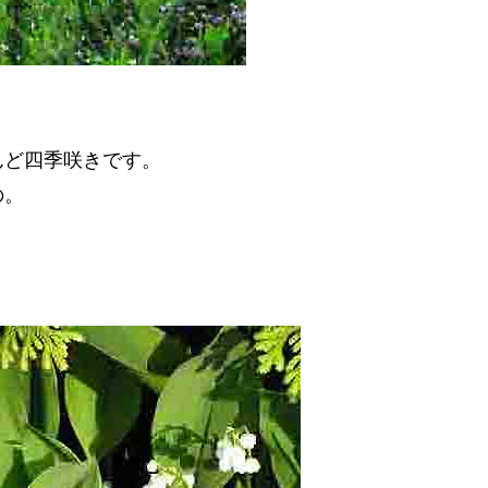
んど四季咲きです。
の。