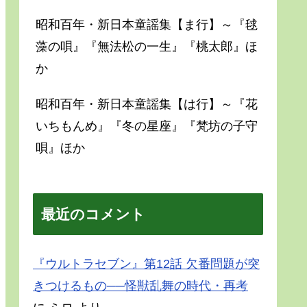
昭和百年・新日本童謡集【ま行】～『毬
藻の唄』『無法松の一生』『桃太郎』ほ
か
昭和百年・新日本童謡集【は行】～『花
いちもんめ』『冬の星座』『梵坊の子守
唄』ほか
最近のコメント
『ウルトラセブン』第12話 欠番問題が突
きつけるもの──怪獣乱舞の時代・再考