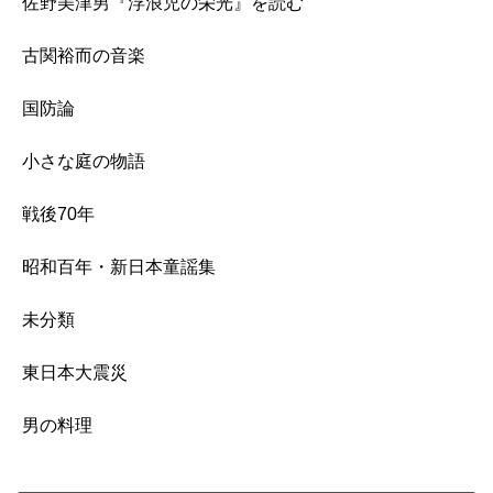
佐野美津男『浮浪児の栄光』を読む
古関裕而の音楽
国防論
小さな庭の物語
戦後70年
昭和百年・新日本童謡集
未分類
東日本大震災
男の料理