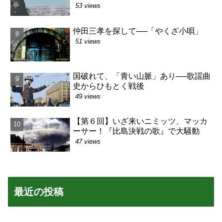
53 views
仲田三孝を探して──「やくざ小唄」
51 views
国破れて、「青い山脈」あり──歌謡曲
史からひもとく戦後
49 views
【第６回】いざ来いニミッツ、マッカ
ーサー！『比島決戦の歌』で大騒動
47 views
最近の投稿