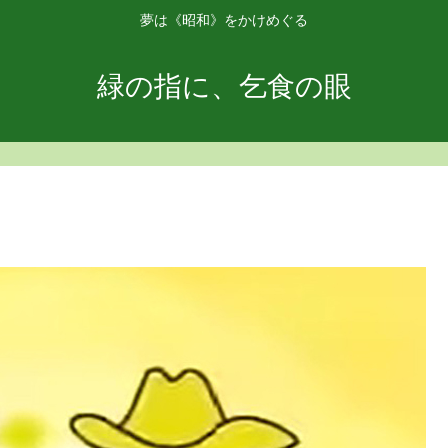
夢は《昭和》をかけめぐる
緑の指に、乞食の眼