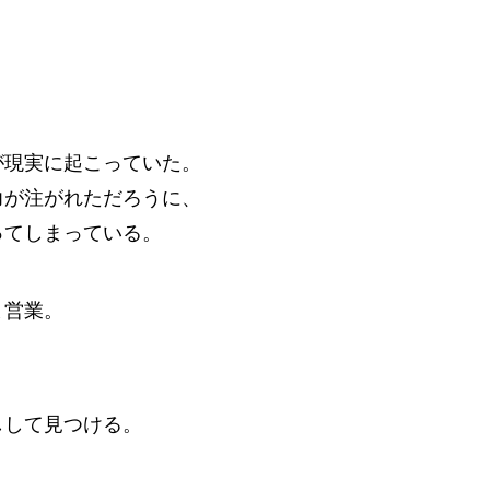
が現実に起こっていた。
力が注がれただろうに、
ってしまっている。
ま営業。
しして見つける。