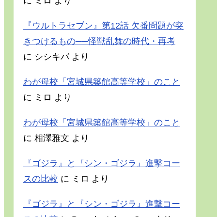
に
ミロ
より
『ウルトラセブン』第12話 欠番問題が突
きつけるもの──怪獣乱舞の時代・再考
に
シシキバ
より
わが母校「宮城県築館高等学校」のこと
に
ミロ
より
わが母校「宮城県築館高等学校」のこと
に
相澤雅文
より
『ゴジラ』と『シン・ゴジラ』進撃コー
スの比較
に
ミロ
より
『ゴジラ』と『シン・ゴジラ』進撃コー