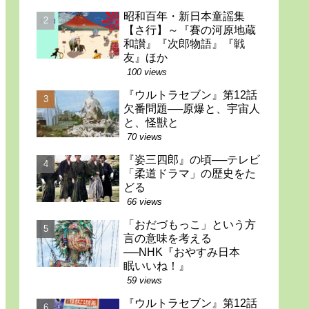
昭和百年・新日本童謡集
【さ行】～『賽の河原地蔵
和讃』『次郎物語』『戦
友』ほか
100 views
『ウルトラセブン』第12話
欠番問題──原爆と、宇宙人
と、怪獣と
70 views
『姿三四郎』の頃──テレビ
「柔道ドラマ」の歴史をた
どる
66 views
「おだづもっこ」という方
言の意味を考える
──NHK『おやすみ日本
眠いいね！』
59 views
『ウルトラセブン』第12話