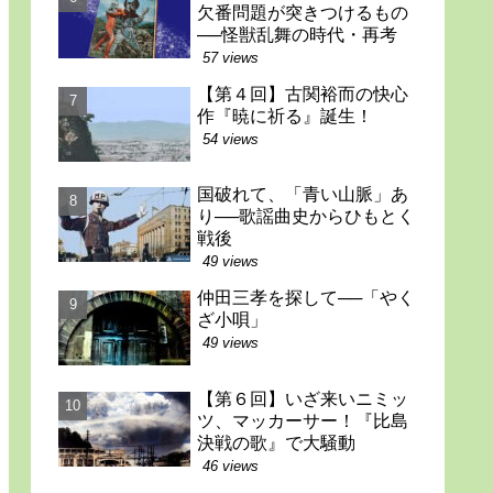
欠番問題が突きつけるもの
──怪獣乱舞の時代・再考
57 views
【第４回】古関裕而の快心
作『暁に祈る』誕生！
54 views
国破れて、「青い山脈」あ
り──歌謡曲史からひもとく
戦後
49 views
仲田三孝を探して──「やく
ざ小唄」
49 views
【第６回】いざ来いニミッ
ツ、マッカーサー！『比島
決戦の歌』で大騒動
46 views