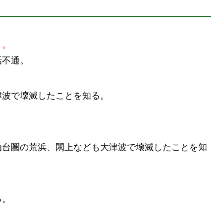
７。
話不通。
津波で壊滅したことを知る。
仙台圏の荒浜、閖上なども大津波で壊滅したことを知
る。