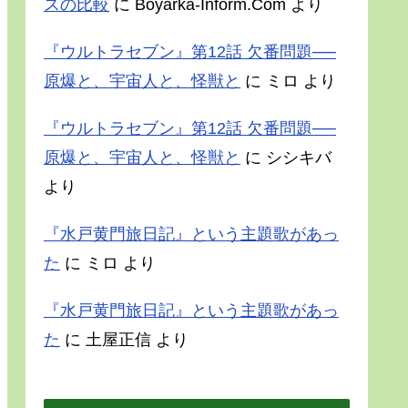
スの比較
に
Boyarka-Inform.Com
より
『ウルトラセブン』第12話 欠番問題──
原爆と、宇宙人と、怪獣と
に
ミロ
より
『ウルトラセブン』第12話 欠番問題──
原爆と、宇宙人と、怪獣と
に
シシキバ
より
『水戸黄門旅日記』という主題歌があっ
た
に
ミロ
より
『水戸黄門旅日記』という主題歌があっ
た
に
土屋正信
より