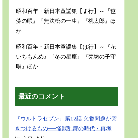
昭和百年・新日本童謡集【ま行】～『毬
藻の唄』『無法松の一生』『桃太郎』ほ
か
昭和百年・新日本童謡集【は行】～『花
いちもんめ』『冬の星座』『梵坊の子守
唄』ほか
最近のコメント
『ウルトラセブン』第12話 欠番問題が突
きつけるもの──怪獣乱舞の時代・再考