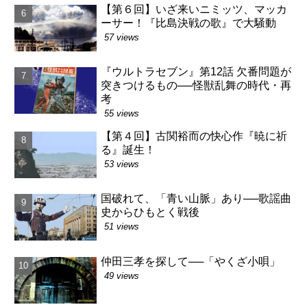
【第６回】いざ来いニミッツ、マッカ
ーサー！『比島決戦の歌』で大騒動
57 views
『ウルトラセブン』第12話 欠番問題が
突きつけるもの──怪獣乱舞の時代・再
考
55 views
【第４回】古関裕而の快心作『暁に祈
る』誕生！
53 views
国破れて、「青い山脈」あり──歌謡曲
史からひもとく戦後
51 views
仲田三孝を探して──「やくざ小唄」
49 views