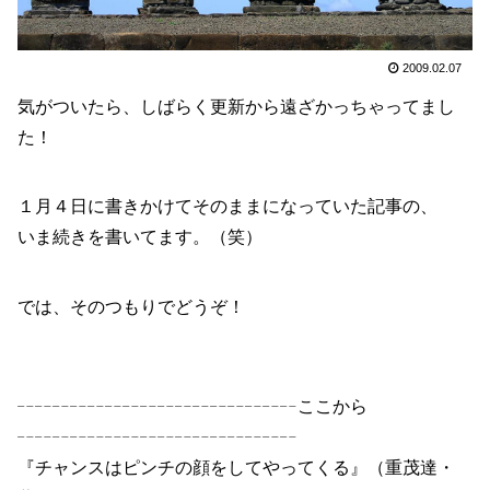
2009.02.07
気がついたら、しばらく更新から遠ざかっちゃってまし
た！
１月４日に書きかけてそのままになっていた記事の、
いま続きを書いてます。（笑）
では、そのつもりでどうぞ！
╌╌╌╌╌╌╌╌╌╌╌╌╌╌╌╌ここから
╌╌╌╌╌╌╌╌╌╌╌╌╌╌╌╌
『チャンスはピンチの顔をしてやってくる』（重茂達・