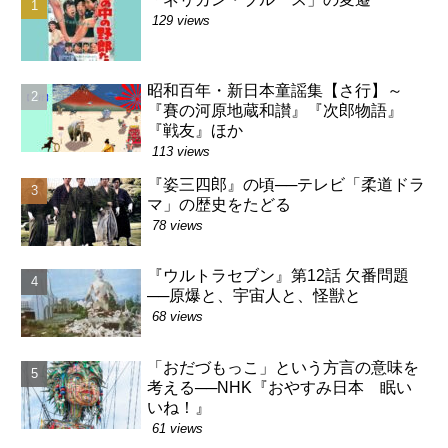
129 views
昭和百年・新日本童謡集【さ行】～
『賽の河原地蔵和讃』『次郎物語』
『戦友』ほか
113 views
『姿三四郎』の頃──テレビ「柔道ドラ
マ」の歴史をたどる
78 views
『ウルトラセブン』第12話 欠番問題
──原爆と、宇宙人と、怪獣と
68 views
「おだづもっこ」という方言の意味を
考える──NHK『おやすみ日本 眠い
いね！』
61 views