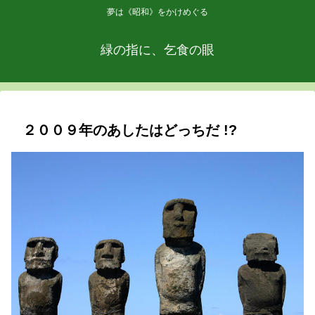
夢は《昭和》をかけめぐる
緑の指に、乞食の眼
２００９年のあしたはどっちだ !?