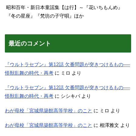
昭和百年・新日本童謡集【は行】～『花いちもんめ』
『冬の星座』『梵坊の子守唄』ほか
最近のコメント
『ウルトラセブン』第12話 欠番問題が突きつけるもの──
怪獣乱舞の時代・再考
に
ミロ
より
『ウルトラセブン』第12話 欠番問題が突きつけるもの──
怪獣乱舞の時代・再考
に
シシキバ
より
わが母校「宮城県築館高等学校」のこと
に
ミロ
より
わが母校「宮城県築館高等学校」のこと
に
相澤雅文
より