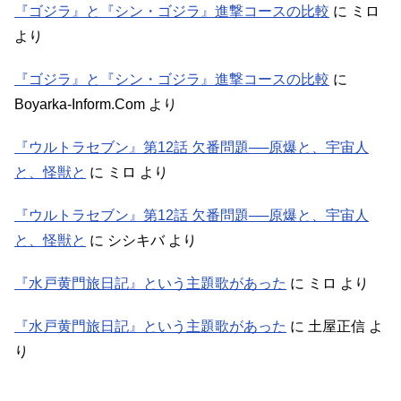
『ゴジラ』と『シン・ゴジラ』進撃コースの比較
に
ミロ
より
『ゴジラ』と『シン・ゴジラ』進撃コースの比較
に
Boyarka-Inform.Com
より
『ウルトラセブン』第12話 欠番問題──原爆と、宇宙人
と、怪獣と
に
ミロ
より
『ウルトラセブン』第12話 欠番問題──原爆と、宇宙人
と、怪獣と
に
シシキバ
より
『水戸黄門旅日記』という主題歌があった
に
ミロ
より
『水戸黄門旅日記』という主題歌があった
に
土屋正信
よ
り