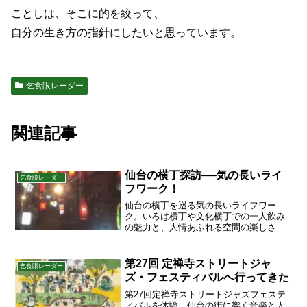
ことしは、そこに的を絞って、
自分の生き方の指針にしたいと思っています。
乞食眼レーダー
関連記事
仙台の横丁探訪──気の長いライ
乞食眼レーダー
フワーク！
仙台の横丁を巡る気の長いライフワー
ク。いろは横丁や文化横丁での一人飲み
の魅力と、人情あふれる空間の楽しさを
綴る。
第27回 定禅寺ストリートジャ
乞食眼レーダー
ズ・フェスティバルへ行ってきた
第27回定禅寺ストリートジャズフェステ
ィバルを体験。仙台の街に響く音楽と人