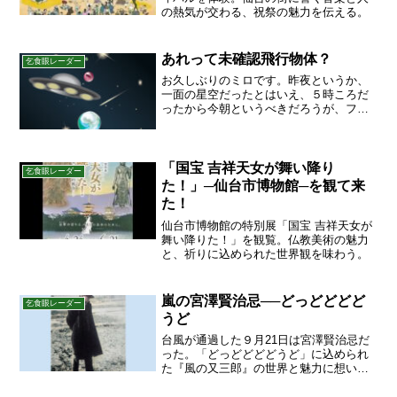
の熱気が交わる、祝祭の魅力を伝える。
あれって未確認飛行物体？
乞食眼レーダー
お久しぶりのミロです。昨夜というか、
一面の星空だったとはいえ、５時ころだ
ったから今朝というべきだろうが、ファ
ンヒーターの灯油が切れてしまって、補
給するために家の外に出たんだよね。北
斗七星を斜めに横切って星が流れ落ちた
んだ。それでうすぼんやり...
「国宝 吉祥天女が舞い降り
乞食眼レーダー
た！」─仙台市博物館─を観て来
た！
仙台市博物館の特別展「国宝 吉祥天女が
舞い降りた！」を観覧。仏教美術の魅力
と、祈りに込められた世界観を味わう。
嵐の宮澤賢治忌──どっどどどど
乞食眼レーダー
うど
台風が通過した９月21日は宮澤賢治忌だ
った。「どっどどどどうど」に込められ
た『風の又三郎』の世界と魅力に想いを
馳せる。