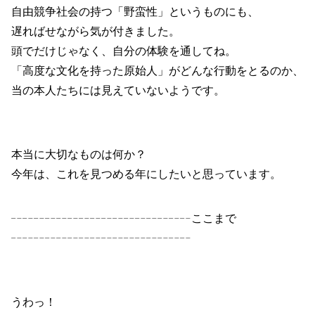
自由競争社会の持つ「野蛮性」というものにも、
遅ればせながら気が付きました。
頭でだけじゃなく、自分の体験を通してね。
「高度な文化を持った原始人」がどんな行動をとるのか、
当の本人たちには見えていないようです。
本当に大切なものは何か？
今年は、これを見つめる年にしたいと思っています。
╌╌╌╌╌╌╌╌╌╌╌╌╌╌╌╌ここまで
╌╌╌╌╌╌╌╌╌╌╌╌╌╌╌╌
うわっ！